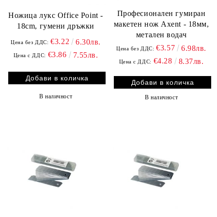
Професионален гумиран
Ножица лукс Office Point -
макетен нож Axent - 18мм,
18cm, гумени дръжки
метален водач
€3.22
6.30лв.
Цена без ДДС:
€3.57
6.98лв.
Цена без ДДС:
€3.86
7.55лв.
Цена с ДДС:
€4.28
8.37лв.
Цена с ДДС:
В наличност
В наличност