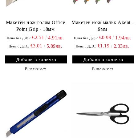
Макетен нож голям Office
Макетен нож малък Axent -
Point Grip - 18мм
9мм
€2.51
€0.99
4.91лв.
1.94лв.
Цена без ДДС:
Цена без ДДС:
€3.01
€1.19
5.89лв.
2.33лв.
Цена с ДДС:
Цена с ДДС:
В наличност
В наличност