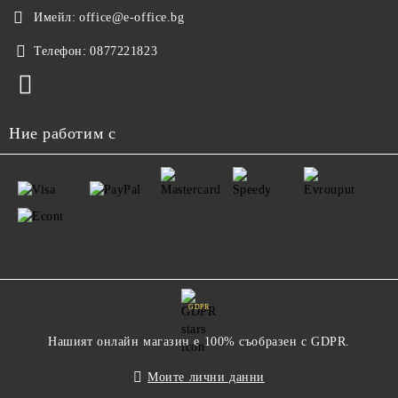
Имейл:
office@e-office.bg
Телефон:
0877221823
Ние работим с
GDPR
Нашият онлайн магазин е 100% съобразен с GDPR.
Моите лични данни