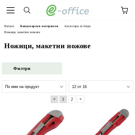
Начало
Канцеларски материали
Аксесоари за бюро
Ножици, макетни ножове
Ножици, макетни ножове
Филтри
«
»
1
2