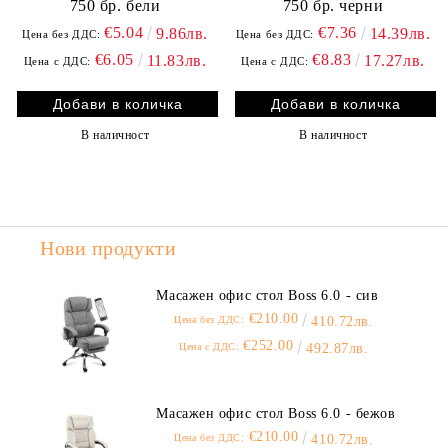
750 бр. бели
750 бр. черни
€5.04
€7.36
9.86лв.
14.39лв.
Цена без ДДС:
Цена без ДДС:
€6.05
€8.83
11.83лв.
17.27лв.
Цена с ДДС:
Цена с ДДС:
В наличност
В наличност
Нови продукти
Масажен офис стол Boss 6.0 - сив
€210.00
Цена без ДДС:
410.72лв.
€252.00
Цена с ДДС:
492.87лв.
Масажен офис стол Boss 6.0 - бежов
€210.00
Цена без ДДС:
410.72лв.