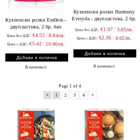
Кухненски ролки Harmony
Everyda - двупластова, 2 бр.
Кухненски ролки Endless -
двупластова, 2 бр. бял
€1.97
3.85лв.
Цена без ДДС:
€4.52
8.84лв.
Цена без ДДС:
€2.36
4.62лв.
Цена с ДДС:
€5.42
10.60лв.
Цена с ДДС:
В наличност
В наличност
Page 1 of 4
«
»
1
2
3
4