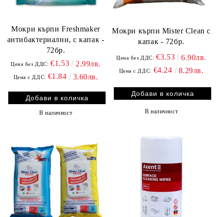
Мокри кърпи Freshmaker
Мокри кърпи Mister Clean с
антибактериални, с капак -
капак - 72бр.
72бр.
€3.53
6.90лв.
Цена без ДДС:
€1.53
2.99лв.
Цена без ДДС:
€4.24
8.29лв.
Цена с ДДС:
€1.84
3.60лв.
Цена с ДДС:
В наличност
В наличност