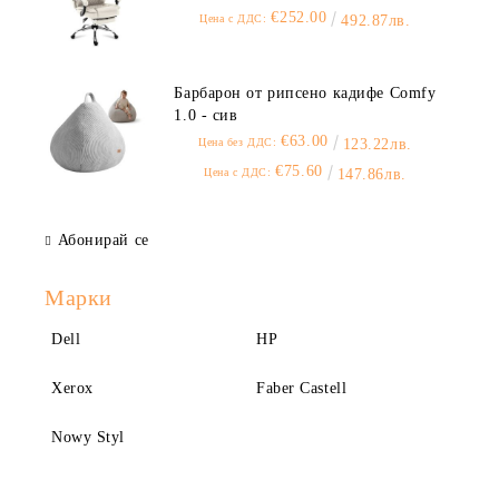
€252.00
Цена с ДДС:
492.87лв.
Барбарон от рипсено кадифе Comfy
1.0 - сив
€63.00
Цена без ДДС:
123.22лв.
€75.60
Цена с ДДС:
147.86лв.
Абонирай се
Марки
Dell
HP
Xerox
Faber Castell
Nowy Styl