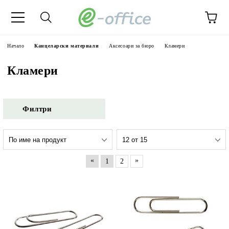
Начало
Канцеларски материали
Аксесоари за бюро
Кламери
Кламери
Филтри
«
»
1
2