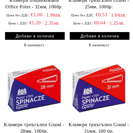
Кламери поцинковани
Кламери триъгълни Grand -
Office Point - 32мм, 100бр.
25мм, 100бр.
€1.00
€0.53
1.96лв.
1.04лв.
Цена без ДДС:
Цена без ДДС:
€1.20
€0.64
2.35лв.
1.25лв.
Цена с ДДС:
Цена с ДДС:
В наличност
В наличност
Кламери триъгълни Grand -
Кламери триъгълни Grand -
28мм, 100бр.
31мм, 100 бр.