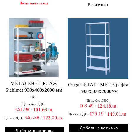
Няма наличност
В наличност
МЕТАЛЕН СТЕЛАЖ
Сте;аж STAHLMET 5 рафта
Stahlmet 900х400х2000 мм
- 900x300x2000мм
бял
Цена без ДДС:
Цена без ДДС:
€63.49
124.18лв.
€51.98
101.66лв.
€76.19
149.01лв.
Цена с ДДС:
€62.38
122.00лв.
Цена с ДДС: