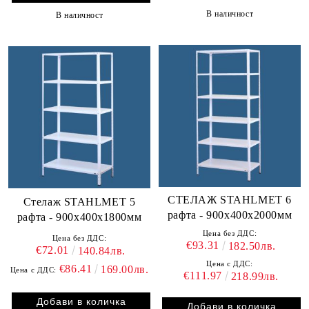
В наличност
В наличност
СТЕЛАЖ STAHLMET 6
Стелаж STAHLMET 5
рафта - 900x400x2000мм
рафта - 900х400х1800мм
Цена без ДДС:
Цена без ДДС:
€93.31
182.50лв.
€72.01
140.84лв.
Цена с ДДС:
€86.41
169.00лв.
Цена с ДДС:
€111.97
218.99лв.