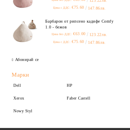
123.22лв.
€75.60
Цена с ДДС:
147.86лв.
Барбарон от рипсено кадифе Comfy
1.0 - бежов
€63.00
Цена без ДДС:
123.22лв.
€75.60
Цена с ДДС:
147.86лв.
Абонирай се
Марки
Dell
HP
Xerox
Faber Castell
Nowy Styl