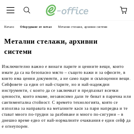
Начало
Оборудване от метал
Метални стелажи, архивни системи
Метални стелажи, архивни
системи
Изключително важно е винаги парите и ценните вещи, които
имате да са на безопасно място – същото важи и за офисите, в
които има ценни документи, а не само пари и скъпоценни вещи.
Сейфовете са един от най-старите, но и най-надеждни
инструменти, с които да се заключват и предпазват всички
ценности, които имаме, независимо дали те биват в парична или
сантиментална стойност. С времето технологията, която се
използва за направата на металните каси за пари напредва и те
стават много по-трудни за разбиване и много по-сигурни – в
днешно време едно от най-нормалните очаквания е един сейф да
е огнеупорен.