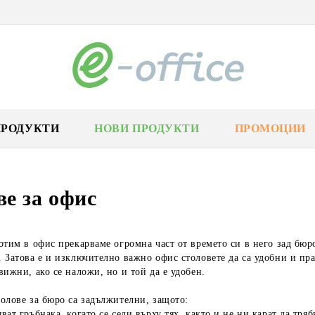
ПРОДУКТИ
НОВИ ПРОДУКТИ
ПРОМОЦИИ
е за офис
отим в офис прекарваме огромна част от времето си в него зад бюро
 Затова е и изключително важно офис столовете да са удобни и пр
вижни, ако се наложи, но и той да е удобен.
олове за бюро са задължителни, защото:
ват гръбнака, когато се седи върху тях, както и не ни карат да тряб