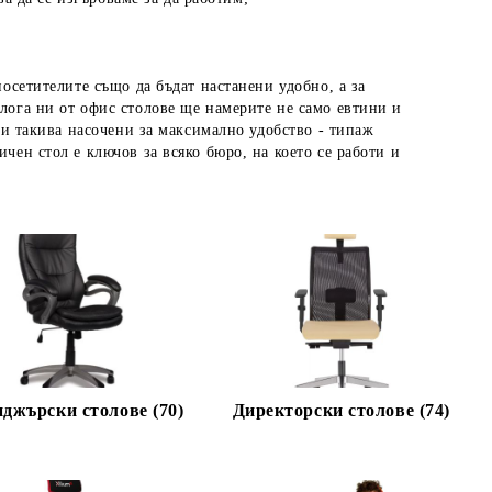
посетителите също да бъдат настанени удобно, а за
алога ни от офис столове ще намерите не само евтини и
о и такива насочени за максимално удобство - типаж
чен стол е ключов за всяко бюро, на което се работи и
джърски столове (70)
Директорски столове (74)