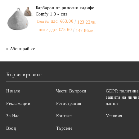
Барбарон от рипсено кадифе
Comfy 1.0 - сив
€63.00
Цена без ДДС:
123.22лв.
€75.60
Цена с ДДС:
147.86лв.
Абонирай се
Бързи връзки:
Начало
Чести Въпроси
GDPR политика
защита на личн
Рекламации
Регистрация
данни
За Нас
Контакт
Условия
Вход
Търсене