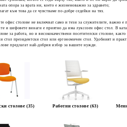
ата опора за врата ни, което е жизненоважно за здравето;
агат към това да се чувстваме по-добре седейки на тях.
те офис столове не включват само и тези за служителите, важно е 
те и шефовете винаги е приятно да има луксозен офис стол.
В кат
лове за работа, но и висококачествени посетителски столове, какт
и стол президентски стол или ергономичен стол.
Удобният и практи
лове предлагат най-добрия избор за вашите нужди.
ки столове (35)
Работни столове (63)
Мени