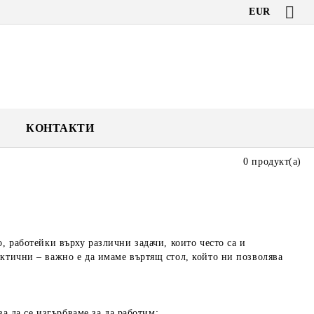
EUR
КОНТАКТИ
0 продукт(а)
, работейки върху различни задачи, които често са и
актични – важно е да имаме въртящ стол, който ни позволява
ва да се изгърбваме за да работим;