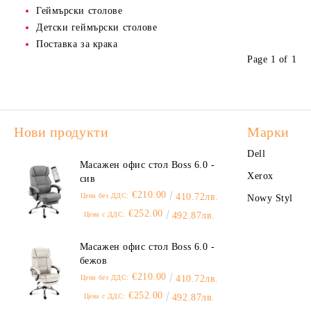
Лазерни консумативи за
Скицник, блок за рисуване
Дизайнерска и фотохартия
Органайзери и принадлежности за
Геймърски столове
PANASONIC
Личен състав и ТРЗ
Пепелници
бюро
Детски геймърски столове
Линии, триъгълници
Лазерни консумативи за TOSHIBA
Пoставка за крака
Счетоводни, касови и банкови
Диспенсъри, дозатори, нагънати
Page 1 of 1
формуляри
кърпи
Лазерни консумативи за RICOH
Безопастност и хигиена
Гъби и домакински кърпи
Консумативи за матрични
принтери
Почистващи средства за компютри и
офис техника
Нови продукти
Марки
Dell
Масажен офис стол Boss 6.0 -
Xerox
сив
€210.00
Цена без ДДС:
410.72лв.
Nowy Styl
€252.00
Цена с ДДС:
492.87лв.
Масажен офис стол Boss 6.0 -
бежов
€210.00
Цена без ДДС:
410.72лв.
€252.00
Цена с ДДС:
492.87лв.