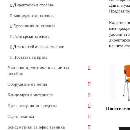
Директорски столове
Дават нужн
Предразпол
Конферентни столове
Качествени
Ергономични столове
мениджъри
удобни сто
Геймърски столове
директорск
нашите сто
Детски геймърски столове
Пoставка за крака
Училищни, ученически и детски
пособия
Обзавеждане за училища
Оборудване от метал
Ученически маси, чинове
Обзавеждане за детски градини
Матални шкафове
Канцеларски материали
Ученически столове
Метални гардероби
Шкафчета за детски градини
STEM образователни стикери за
Организация, архивиране и
Презентационни средства
Посетителс
училища
опаковане
Учителски бюра
Метални картотеки
Игри с Емоции
Бели, магнитни и зелени дъски
Офис техника
Стикери за стена СТЕМ зона
Класьори
STEM Обучение, наука и
Средства за писане и коригиране
Меки модулни мебели и
Сейфове и метални каси
Детски столчета
Коркови и комбинирани табла
Машини за унищожаване на
Консумативи за офис техника
експерименти