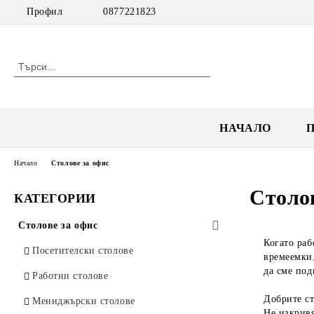
Профил
0877221823
НАЧАЛО
Начало
Столове за офис
Столов
КАТЕГОРИИ
Столове за офис
Когато раб
Посетителски столове
времеемки.
да сме под
Работни столове
Добрите ст
Мениджърски столове
Не изкривя