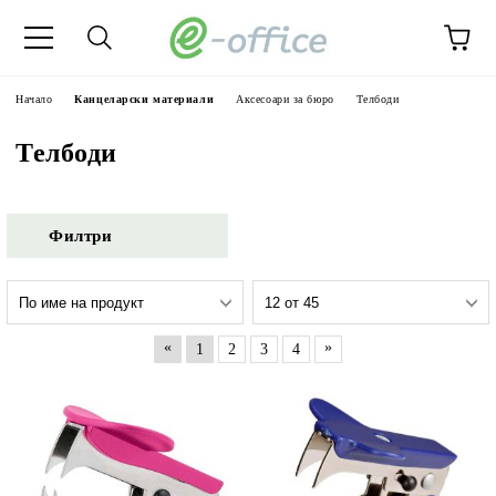
Начало
Канцеларски материали
Аксесоари за бюро
Телбоди
Телбоди
Филтри
«
»
1
2
3
4