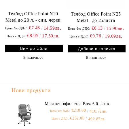
Телбод Office Point N20
Телбод Office Point N25
Metal до 20 л. - син, черен
Metal - до 25листа
€7.46
€8.13
14.59лв.
15.90лв.
Цена без ДДС:
Цена без ДДС:
€8.95
€9.76
17.50лв.
19.09лв.
Цена с ДДС:
Цена с ДДС:
Виж детайли
В наличност
В наличност
Нови продукти
Масажен офис стол Boss 6.0 - сив
€210.00
Цена без ДДС:
410.72лв.
€252.00
Цена с ДДС:
492.87лв.