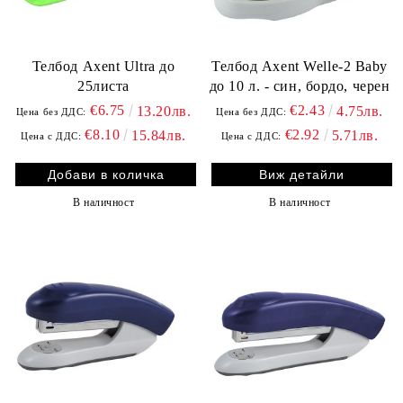
Телбод Axent Ultra до
Телбод Axent Welle-2 Baby
25листа
до 10 л. - син, бордо, черен
€6.75
€2.43
13.20лв.
4.75лв.
Цена без ДДС:
Цена без ДДС:
€8.10
€2.92
15.84лв.
5.71лв.
Цена с ДДС:
Цена с ДДС:
Виж детайли
В наличност
В наличност