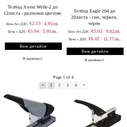
Телбод Axent Welle-2 до
Телбод Eagle 204 до
12листа - различни цветове
20листа - син, червен,
черен
€2.53
4.95лв.
Цена без ДДС:
€5.02
€3.04
9.82лв.
5.95лв.
Цена без ДДС:
Цена с ДДС:
€6.02
11.77лв.
Цена с ДДС:
Виж детайли
Виж детайли
В наличност
В наличност
Page 1 of 4
«
»
1
2
3
4