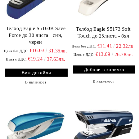
Телбод Eagle S5160B Save
Телбод Eagle S5173 Soft
Force до 30 листа - син,
Touch до 25листа - бял
черен
€11.41
22.32лв.
Цена без ДДС:
€16.03
31.35лв.
Цена без ДДС:
€13.69
26.78лв.
Цена с ДДС:
€19.24
37.63лв.
Цена с ДДС:
Виж детайли
В наличност
В наличност