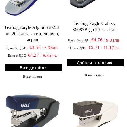
Телбод Eagle Galaxy
Телбод Eagle Alpha S5023B
S6083B до 25 л. - сив
до 20 листа - син, червен,
черен
€4.76
9.31лв.
Цена без ДДС:
€3.56
€5.71
6.96лв.
11.17лв.
Цена без ДДС:
Цена с ДДС:
€4.27
8.35лв.
Цена с ДДС:
Виж детайли
В наличност
В наличност