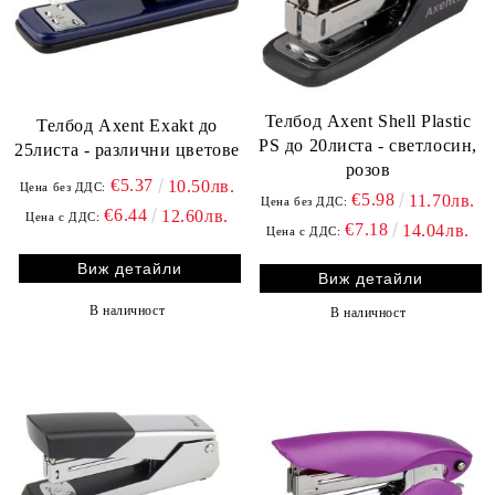
Телбод Axent Shell Plastic
Телбод Axent Exakt до
PS до 20листа - светлосин,
25листа - различни цветове
розов
€5.37
10.50лв.
Цена без ДДС:
€5.98
11.70лв.
Цена без ДДС:
€6.44
12.60лв.
Цена с ДДС:
€7.18
14.04лв.
Цена с ДДС:
Виж детайли
Виж детайли
В наличност
В наличност