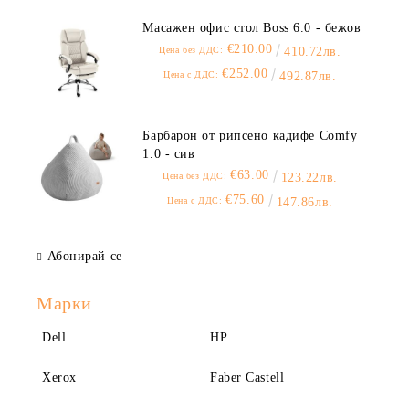
Масажен офис стол Boss 6.0 - бежов
€210.00
Цена без ДДС:
410.72лв.
€252.00
Цена с ДДС:
492.87лв.
Барбарон от рипсено кадифе Comfy
1.0 - сив
€63.00
Цена без ДДС:
123.22лв.
€75.60
Цена с ДДС:
147.86лв.
Абонирай се
Марки
Dell
HP
Xerox
Faber Castell