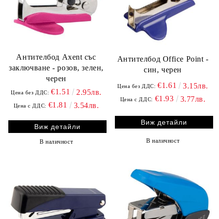
Антителбод Axent със
Антителбод Office Point -
заключване - розов, зелен,
син, черен
черен
€1.61
3.15лв.
Цена без ДДС:
€1.51
2.95лв.
Цена без ДДС:
€1.93
3.77лв.
Цена с ДДС:
€1.81
3.54лв.
Цена с ДДС:
Виж детайли
Виж детайли
В наличност
В наличност