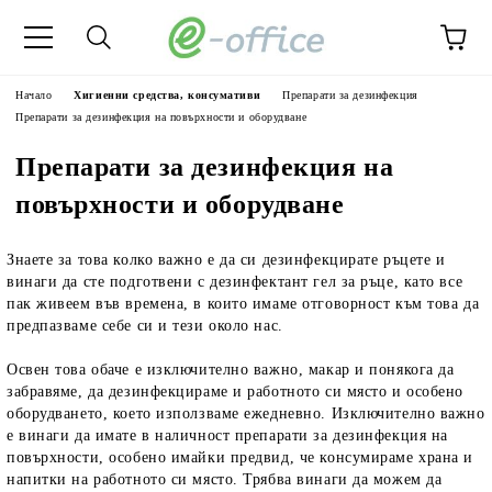
Начало
Хигиенни средства, консумативи
Препарати за дезинфекция
Препарати за дезинфекция на повърхности и оборудване
Препарати за дезинфекция на
повърхности и оборудване
Знаете за това колко важно е да си дезинфекцирате ръцете и
винаги да сте подготвени с дезинфектант гел за ръце, като все
пак живеем във времена, в които имаме отговорност към това да
предпазваме себе си и тези около нас.
Освен това обаче е изключително важно, макар и понякога да
забравяме, да дезинфекцираме и работното си място и особено
оборудването, което използваме ежедневно. Изключително важно
е винаги да имате в наличност препарати за дезинфекция на
повърхности, особено имайки предвид, че консумираме храна и
напитки на работното си място. Трябва винаги да можем да