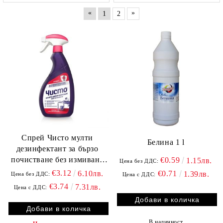
«
»
1
2
Спрей Чисто мулти
Белина 1 l
дезинфектант за бързо
почистване без измиване
€0.59
1.15лв.
Цена без ДДС:
500 ml
€3.12
€0.71
6.10лв.
1.39лв.
Цена без ДДС:
Цена с ДДС:
€3.74
7.31лв.
Цена с ДДС:
В наличност