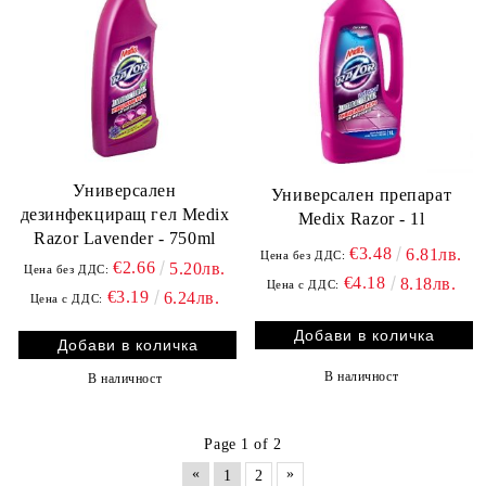
Универсален
Универсален препарат
дезинфекциращ гел Medix
Medix Razor - 1l
Razor Lavender - 750ml
€3.48
6.81лв.
Цена без ДДС:
€2.66
5.20лв.
Цена без ДДС:
€4.18
8.18лв.
Цена с ДДС:
€3.19
6.24лв.
Цена с ДДС:
В наличност
В наличност
Page 1 of 2
«
»
1
2