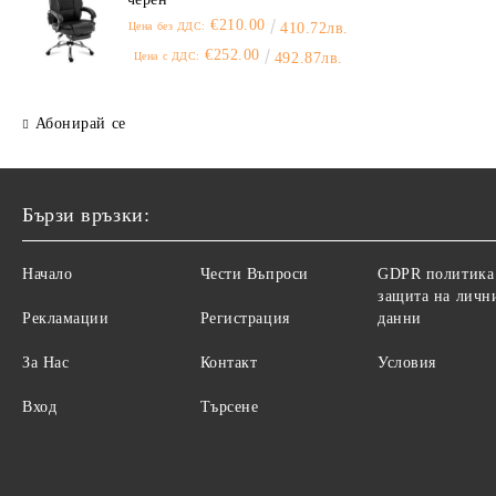
€210.00
Цена без ДДС:
410.72лв.
€252.00
Цена с ДДС:
492.87лв.
Абонирай се
Бързи връзки:
Начало
Чести Въпроси
GDPR политика
защита на личн
Рекламации
Регистрация
данни
За Нас
Контакт
Условия
Вход
Търсене