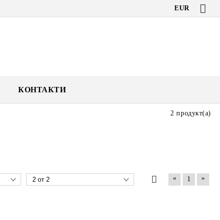
EUR
КОНТАКТИ
2 продукт(а)
и
«
»
1