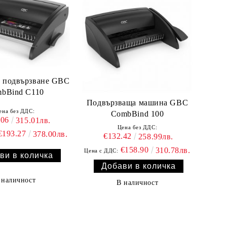
 подвързване GBC
bBind C110
Подвързваща машина GBC
ена без ДДС:
CombBind 100
.06
315.01лв.
Цена без ДДС:
€193.27
378.00лв.
€132.42
258.99лв.
€158.90
310.78лв.
Цена с ДДС:
 наличност
В наличност