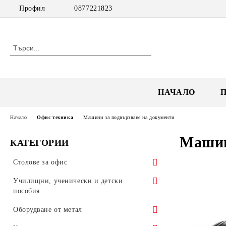
Профил
0877221823
НАЧАЛО
Начало
Офис техника
Машини за подвързване на документи
Машин
КАТЕГОРИИ
Столове за офис
Посетителски столове
Училищни, ученически и детски
пособия
Работни столове
Обзавеждане за училища
Оборудване от метал
Мениджърски столове