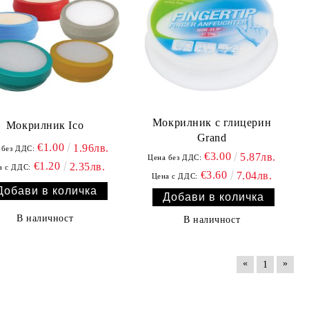
Мокрилник с глицерин
Мокрилник Ico
Grand
€1.00
1.96лв.
 без ДДС:
€3.00
5.87лв.
Цена без ДДС:
€1.20
2.35лв.
а с ДДС:
€3.60
7.04лв.
Цена с ДДС:
В наличност
В наличност
«
»
1