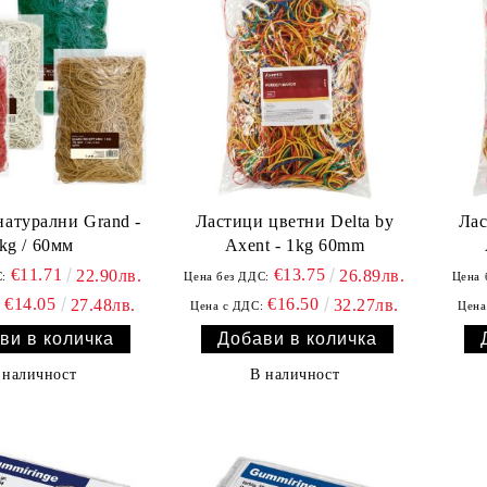
натурални Grand -
Ластици цветни Delta by
Лас
kg / 60мм
Axent - 1kg 60mm
€11.71
€13.75
22.90лв.
26.89лв.
:
Цена без ДДС:
Цена 
€14.05
€16.50
27.48лв.
32.27лв.
:
Цена с ДДС:
Цена
 наличност
В наличност