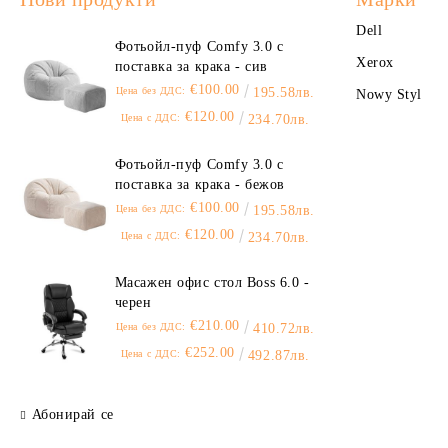
офис техника
Dell
Фотьойл-пуф Comfy 3.0 с
Xerox
поставка за крака - сив
€100.00
Цена без ДДС:
195.58лв.
Nowy Styl
€120.00
Цена с ДДС:
234.70лв.
Фотьойл-пуф Comfy 3.0 с
поставка за крака - бежов
€100.00
Цена без ДДС:
195.58лв.
€120.00
Цена с ДДС:
234.70лв.
Масажен офис стол Boss 6.0 -
черен
€210.00
Цена без ДДС:
410.72лв.
€252.00
Цена с ДДС:
492.87лв.
Абонирай се