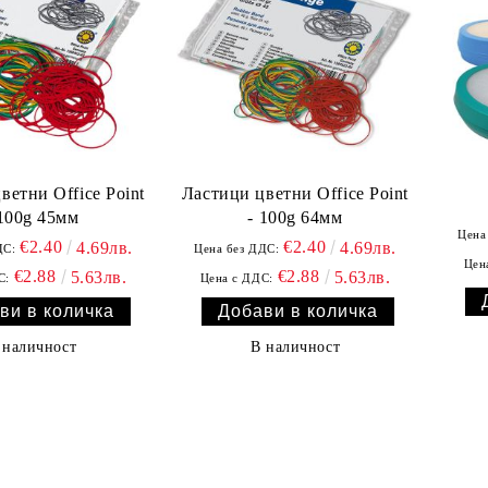
ветни Office Point
Ластици цветни Office Point
 100g 45мм
- 100g 64мм
Цена
€2.40
€2.40
4.69лв.
4.69лв.
ДС:
Цена без ДДС:
Цен
€2.88
€2.88
5.63лв.
5.63лв.
С:
Цена с ДДС:
 наличност
В наличност