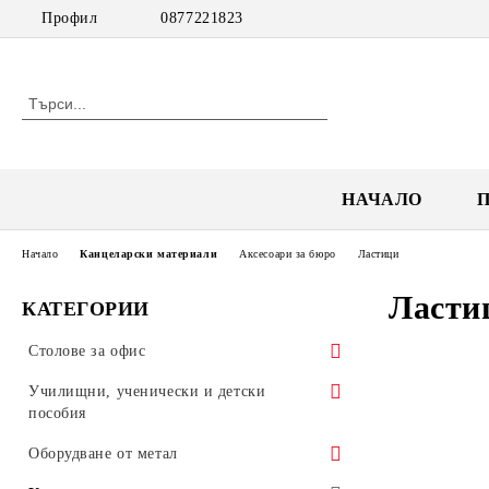
Профил
0877221823
НАЧАЛО
Начало
Канцеларски материали
Аксесоари за бюро
Ластици
Ласти
КАТЕГОРИИ
Столове за офис
Посетителски столове
Училищни, ученически и детски
пособия
Работни столове
Обзавеждане за училища
Оборудване от метал
Мениджърски столове