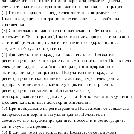
да въведе избрани от него име и парола за отдалечен достъп, в
случаите в които електронният магазин изисква регистрация.
(2) Името и паролата за отдалечен достъп се определят от
Ползвателя, чрез регистрация по електронен път в сайта на
Доставчика.
(3) С попълване на данните си и натискане на бутоните "Да,
приемам" и "Регистрация",Ползвателят декларира, че е запознат
с тези общи условия, съгласен е с тяхното съдържание и се
задължава безусловно да ги спазва.
(4) Доставчикът потвърждава извършената от Ползвателя
регистрация, чрез изпращане на писмо на посочен от Ползвателя
електронен адрес, на който се изпращат и информация за
активиране на регистрацията. Получателят потвърждава
регистрацията и сключването на договора чрез електронна
препратка в писмото, с което е уведомен за извършената
регистрация, изпратено от Доставчика. След
потвърждаването се създава акаунт на Ползвателя и между него и
Доставчика възникват договорни отношения.
(5) При извършване на регистрацията Ползвателят се задължава
да предостави верни и актуални данни. Ползвателят
своевременно актуализира данните, посочени в регистрацията
си, в случай на промяна.
(6) В случай че за регистрация на Ползвателя се използва