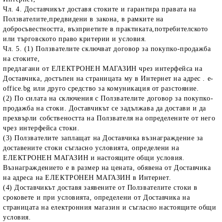
Чл. 4. Доставчикът доставя стоките и гарантира правата на
Ползвателите,предвидени в закона, в рамките на
добросъвестността, възприетите в практиката,потребителското
или търговското право критерии и условия.
Чл. 5. (1) Ползвателите сключват договор за покупко-продажба
на стоките,
предлагани от ЕЛЕКТРОНЕН МАГАЗИН чрез интерфейса на
Доставчика, достъпен на страницата му в Интернет на адрес . e-
office.bg или друго средство за комуникация от разстояние.
(2) По силата на сключения с Ползвателите договор за покупко-
продажба на стоки. Доставчикът се задължава да достави и да
прехвърли собствеността на Ползвателя на определените от него
чрез интерфейса стоки.
(3) Ползвателите заплащат на Доставчика възнаграждение за
доставените стоки съгласно условията, определени на
ЕЛЕКТРОНЕН МАГАЗИН и настоящите общи условия.
Възнаграждението е в размер на цената, обявена от Доставчика
на адреса на ЕЛЕКТРОНЕН МАГАЗИН в Интернет.
(4) Доставчикът доставя заявените от Ползвателите стоки в
сроковете и при условията, определени от Доставчика на
страницата на електронния магазин и съгласно настоящите общи
условия.