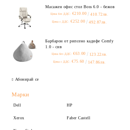
Масажен офис стол Boss 6.0 - бежов
€210.00
Цена без ДДС:
410.72лв.
€252.00
Цена с ДДС:
492.87лв.
Барбарон от рипсено кадифе Comfy
1.0 - сив
€63.00
Цена без ДДС:
123.22лв.
€75.60
Цена с ДДС:
147.86лв.
Абонирай се
Марки
Dell
HP
Xerox
Faber Castell