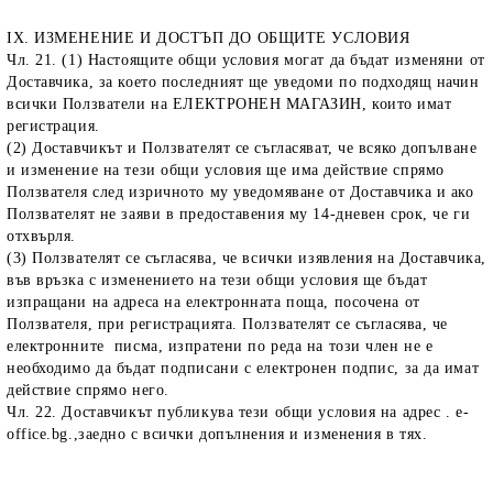
IX. ИЗМЕНЕНИЕ И ДОСТЪП ДО ОБЩИТЕ УСЛОВИЯ
Чл. 21. (1) Настоящите общи условия могат да бъдат изменяни от
Доставчика, за което последният ще уведоми по подходящ начин
всички Ползватели на ЕЛЕКТРОНЕН МАГАЗИН, които имат
регистрация.
(2) Доставчикът и Ползвателят се съгласяват, че всяко допълване
и изменение на тези общи условия ще има действие спрямо
Ползвателя след изричното му уведомяване от Доставчика и ако
Ползвателят не заяви в предоставения му 14-дневен срок, че ги
отхвърля.
(3) Ползвателят се съгласява, че всички изявления на Доставчика,
във връзка с изменението на тези общи условия ще бъдат
изпращани на адреса на електронната поща, посочена от
Ползвателя, при регистрацията. Ползвателят се съгласява, че
електронните писма, изпратени по реда на този член не е
необходимо да бъдат подписани с електронен подпис, за да имат
действие спрямо него.
Чл. 22. Доставчикът публикува тези общи условия на адрес . e-
office.bg.,заедно с всички допълнения и изменения в тях.