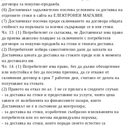
договора за покупко-продажба.
(6) Доставчикът задължително посочва условията за доставка на
отделните стоки в сайта на ЕЛЕКТРОНЕН МАГАЗИН.
(7) Доставчикът посочва преди сключването на договора общата
стойност на поръчката за всички съдържащи се в нея стоки.
Чл. 13. (1) Потребителят се съгласява, че Доставчикът има право
да приема авансово плащане за сключените с потребителя
договори за покупко-продажба на стоки и тяхната доставка.
(2) Потребителят избира самостоятелно дали да заплати на
Доставчика цената да доставка на стоките преди или в момента
на доставката им.
Чл. 14. (1) Потребителят има право, без да дължи обезщетение
или неустойка и без да посочва причина, да се откаже от
сключения договор в срок 7 работни дни, считано от датата на
получаване на стоката.
(2) Правото на отказ по ал. 1 не се прилага в следните случаи:
- за доставка на стоки и предоставяне на услуги, чиято цена
зависи от колебанията на финансовите пазари, които
Доставчикът не е в състояние да контролира;
- за доставка на стоки, изработени съобразно изискванията на
потребителя или по негова индивидуална поръчка;
- за доставка на стоки, които поради своето естество са