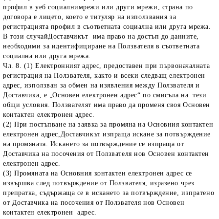
профил в уеб социалнимрежи или други мрежи, страна по
договора е лицето, което е титуляр на използвания за
регистрацията профил в съответната социална или друга мрежа.
В този случайДоставчикът има право на достъп до данните,
необходими за идентифициране на Ползвателя в съответната
социална или друга мрежа.
Чл. 8. (1) Електронният адрес, предоставен при първоначалната
регистрация на Ползвателя, както и всеки следващ електронен
адрес, използван за обмен на изявления между Ползвателя и
Доставчика, е „Основен електронен адрес“ по смисъла на тези
общи условия. Ползвателят има право да променя своя Основен
контактен електронен адрес.
(2) При постъпване на заявка за промяна на Основния контактен
електронен адрес,Доставчикът изпраща искане за потвърждение
на промяната. Искането за потвърждение се изпраща от
Доставчика на посочения от Ползвателя нов Основен контактен
електронен адрес.
(3) Промяната на Основния контактен електронен адрес се
извършва след потвърждение от Ползвателя, изразено чрез
препратка, съдържаща се в искането за потвърждение, изпратено
от Доставчика на посочения от Ползвателя нов Основен
контактен електронен адрес.