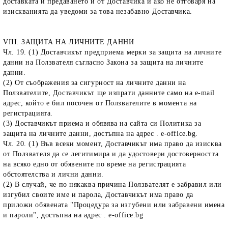
доставката и предаването й от Доставчика и ако не отговаря на
изискванията да уведоми за това незабавно Доставчика.
VIII. ЗАЩИТА НА ЛИЧНИТЕ ДАННИ
Чл. 19. (1) Доставчикът предприема мерки за защита на личните
данни на Ползвателя съгласно Закона за защита на личните
данни.
(2) От съображения за сигурност на личните данни на
Ползвателите, Доставчикът ще изпрати данните само на e-mail
адрес, който е бил посочен от Ползвателите в момента на
регистрацията.
(3) Доставчикът приема и обявява на сайта си Политика за
защита на личните данни, достъпна на адрес . e-office.bg.
Чл. 20. (1) Във всеки момент, Доставчикът има право да изисква
от Ползвателя да се легитимира и да удостовери достоверността
на всяко едно от обявените по време на регистрацията
обстоятелства и лични данни.
(2) В случай, че по някаква причина Ползвателят е забравил или
изгубил своите име и парола, Доставчикът има право да
приложи обявената "Процедура за изгубени или забравени имена
и пароли", достъпна на адрес . e-office.bg