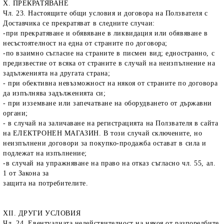
X. ПРЕКРАТЯВАНЕ
Чл. 23. Настоящите общи условия и договора на Ползвателя с
Доставчика се прекратяват в следните случаи:
-при прекратяване и обявяване в ликвидация или обявяване в
несъстоятелност на една от страните по договора;
-по взаимно съгласие на страните в писмен вид; едностранно, с
предизвестие от всяка от страните в случай на неизпълнение на
задълженията на другата страна;
- при обективна невъзможност на някоя от страните по договора
да изпълнява задълженията си;
- при изземване или запечатване на оборудването от държавни
органи;
- в случай на заличаване на регистрацията на Ползвателя в сайта
на ЕЛЕКТРОНЕН МАГАЗИН. В този случай сключените, но
неизпълнени договори за покупко-продажба остават в сила и
подлежат на изпълнение;
-в случай на упражняване на право на отказ съгласно чл. 55, ал.
1 от Закона за
защита на потребителите.
XII. ДРУГИ УСЛОВИЯ
Чл. 24. Евентуалната недействителност на някоя от разпоредбите