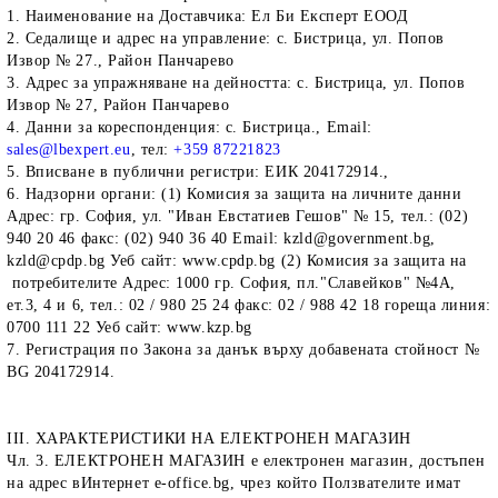
1. Наименование на Доставчика:
Ел Би Експерт ЕООД
2. Седалище и адрес на управление: с. Бистрица, ул. Попов
Извор № 27., Район Панчарево
3. Адрес за упражняване на дейността: с. Бистрица, ул. Попов
Извор № 27, Район Панчарево
4. Данни за кореспонденция: c. Бистрица., Email:
sales@lbexpert.eu
, тел:
+359 87221823
5. Вписване в публични регистри: ЕИК 204172914.,
6. Надзорни органи: (1) Комисия за защита на личните данни
Адрес: гр. София, ул. "Иван Евстатиев Гешов" № 15, тел.: (02)
940 20 46 факс: (02) 940 36 40 Email: kzld@government.bg,
kzld@cpdp.bg Уеб сайт: www.cpdp.bg (2) Комисия за защита на
потребителите Адрес: 1000 гр. София, пл."Славейков" №4А,
ет.3, 4 и 6, тел.: 02 / 980 25 24 факс: 02 / 988 42 18 гореща линия:
0700 111 22 Уеб сайт: www.kzp.bg
7. Регистрация по Закона за данък върху добавената стойност №
BG 204172914.
III. ХАРАКТЕРИСТИКИ НА ЕЛЕКТРОНЕН МАГАЗИН
Чл. 3. ЕЛЕКТРОНЕН МАГАЗИН e електронен магазин, достъпен
на адрес вИнтернет e-office.bg, чрез който Ползвателите имат