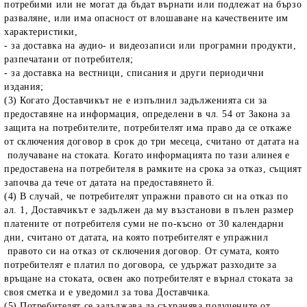
потребими или не могат да бъдат върнати или подлежат на бързо
разваляне, или има опасност от влошаване на качествените им
характеристики,
- за доставка на аудио- и видеозаписи или програмни продукти,
разпечатани от потребителя;
- за доставка на вестници, списания и други периодични
издания;
(3) Когато Доставчикът не е изпълнил задълженията си за
предоставяне на информация, определени в чл. 54 от Закона за
защита на потребителите, потребителят има право да се откаже
от сключения договор в срок до три месеца, считано от датата на
получаване на стоката. Когато информацията по тази алинея е
предоставена на потребителя в рамките на срока за отказ, същият
започва да тече от датата на предоставянето й.
(4) В случай, че потребителят упражни правото си на отказ по
ал. 1, Доставчикът е задължен да му възстанови в пълен размер
платените от потребителя суми не по-късно от 30 календарни
дни, считано от датата, на която потребителят е упражнил
правото си на отказ от сключения договор. От сумата, която
потребителят е платил по договора, се удържат разходите за
връщане на стоката, освен ако потребителят е върнал стоката за
своя сметка и е уведомил за това Доставчика.
(5) Потребителят се задължава да съхранява получените от