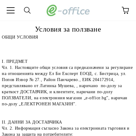
Условия за ползване
ОБЩИ УСЛОВИЯ
I. ПРЕДМЕТ
Чл. 1. Настоящите общи условия са предназначени за регулиране
на отношенията между Ел Би Експерт ЕООД, с. Бистрица, ул.
Попов Извор № 27., Район Панчарево., ЕИК 204172914,
представлявано от Латинка Мушева, , наричано по-долу за
краткост ДОСТАВЧИК, и клиентите, наричани по-долу
ПОЛЗВАТЕЛИ, на електронния магазин „
e-office.bg
”, наричан
по-долу „ЕЛЕКТРОНЕН МАГАЗИН”.
ІІ. ДАННИ ЗА ДОСТАВЧИКА
Чл. 2. Информация съгласно Закона за електронната търговия и
Закона за защита на потребителите: