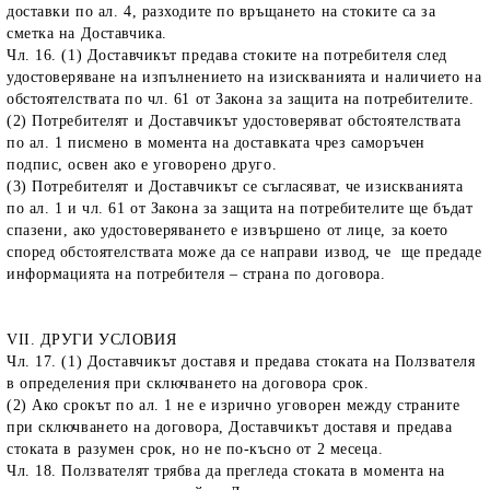
доставки по ал. 4, разходите по връщането на стоките са за
сметка на Доставчика.
Чл. 16. (1) Доставчикът предава стоките на потребителя след
удостоверяване на изпълнението на изискванията и наличието на
обстоятелствата по чл. 61 от Закона за защита на потребителите.
(2) Потребителят и Доставчикът удостоверяват обстоятелствата
по ал. 1 писмено в момента на доставката чрез саморъчен
подпис, освен ако е уговорено друго.
(3) Потребителят и Доставчикът се съгласяват, че изискванията
по ал. 1 и чл. 61 от Закона за защита на потребителите ще бъдат
спазени, ако удостоверяването е извършено от лице, за което
според обстоятелствата може да се направи извод, че ще предаде
информацията на потребителя – страна по договора.
VII. ДРУГИ УСЛОВИЯ
Чл. 17. (1) Доставчикът доставя и предава стоката на Ползвателя
в определения при сключването на договора срок.
(2) Ако срокът по ал. 1 не е изрично уговорен между страните
при сключването на договора, Доставчикът доставя и предава
стоката в разумен срок, но не по-късно от 2 месеца.
Чл. 18. Ползвателят трябва да прегледа стоката в момента на