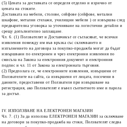
(5)
Цената за доставката се определя отделно и изрично от
цената на стоките.
Доставката на мебели, столове, сейфове (сейфове, метални
шкафове, метални стелажи, училищни мебели ) се извършва след
предварителна уговорка за уточняване на логистични детайли и
срещу допълнително заплащане.
Чл. 6. (1) Ползвателят и Доставчикът се съгласяват, че всички
изявления помежду им във връзка със сключването и
изпълнението на договора за покупко-продажба могат да бъдат
извършвани по електронен и чрез електронни изявления по
смисъла на Закона за електронния документ и електронния
подпис и чл. 11 от Закона за електронната търговия.
(2) Предполага се, че електронните изявления, извършени от
Ползвателите на сайта, са извършени от лицата, посочени в
данните, предоставени от Ползвателя при извършване на
регистрация, ако Ползвателят е въвел съответното име и парола
за достъп.
IV. ИЗПОЛЗВАНЕ НА ЕЛЕКТРОНЕН МАГАЗИН
Чл. 7. (1) За да използва ЕЛЕКТРОНЕН МАГАЗИН за сключване
на договори за покупко-продажба на стоки, Ползвателят следва