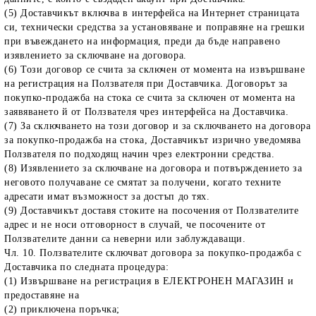
(5) Доставчикът включва в интерфейса на Интернет страницата
си, технически средства за установяване и поправяне на грешки
при въвеждането на информация, преди да бъде направено
изявлението за сключване на договора.
(6) Този договор се счита за сключен от момента на извършване
на регистрация на Ползвателя при Доставчика. Договорът за
покупко-продажба на стока се счита за сключен от момента на
заявяването й от Ползвателя чрез интерфейса на Доставчика.
(7) За сключването на този договор и за сключването на договора
за покупко-продажба на стока, Доставчикът изрично уведомява
Ползвателя по подходящ начин чрез електронни средства.
(8) Изявлението за сключване на договора и потвърждението за
неговото получаване се смятат за получени, когато техните
адресати имат възможност за достъп до тях.
(9) Доставчикът доставя стоките на посочения от Ползвателите
адрес и не носи отговорност в случай, че посочените от
Ползвателите данни са неверни или заблуждаващи.
Чл. 10. Ползвателите сключват договора за покупко-продажба с
Доставчика по следната процедура:
(1) Извършване на регистрация в ЕЛЕКТРОНЕН МАГАЗИН и
предоставяне на
(2) приключена поръчка;