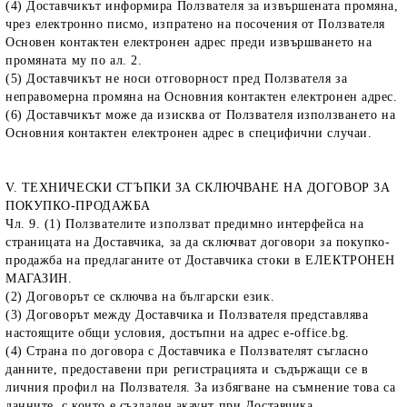
(4) Доставчикът информира Ползвателя за извършената промяна,
чрез електронно писмо, изпратено на посочения от Ползвателя
Основен контактен електронен адрес преди извършването на
промяната му по ал. 2.
(5) Доставчикът не носи отговорност пред Ползвателя за
неправомерна промяна на Основния контактен електронен адрес.
(6) Доставчикът може да изисква от Ползвателя използването на
Основния контактен електронен адрес в специфични случаи.
V. ТЕХНИЧЕСКИ СТЪПКИ ЗА СКЛЮЧВАНЕ НА ДОГОВОР ЗА
ПОКУПКО-ПРОДАЖБА
Чл. 9. (1) Ползвателите използват предимно интерфейса на
страницата на Доставчика, за да сключват договори за покупко-
продажба на предлаганите от Доставчика стоки в ЕЛЕКТРОНЕН
МАГАЗИН.
(2) Договорът се сключва на български език.
(3) Договорът между Доставчика и Ползвателя представлява
настоящите общи условия, достъпни на адрес e-office.bg.
(4) Страна по договора с Доставчика е Ползвателят съгласно
данните, предоставени при регистрацията и съдържащи се в
личния профил на Ползвателя. За избягване на съмнение това са
данните, с които е създаден акаунт при Доставчика.