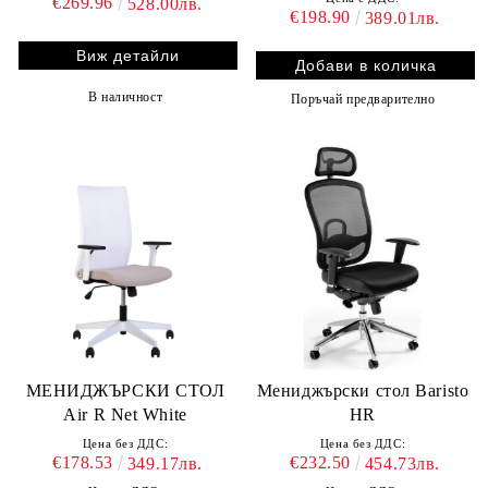
€269.96
528.00лв.
€198.90
389.01лв.
Виж детайли
В наличност
Поръчай предварително
МЕНИДЖЪРСКИ СТОЛ
Мениджърски стол Baristo
Air R Net White
HR
Цена без ДДС:
Цена без ДДС:
€178.53
€232.50
349.17лв.
454.73лв.