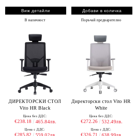
Виж детайли
В наличност
Поръчай предварително
ДИРЕКТОРСКИ СТОЛ
Директорски стол Vito HR
Vito HR Black
White
Цена без ДДС:
Цена без ДДС:
€238.18
€272.26
465.84лв.
532.49лв.
Цена с ДДС:
Цена с ДДС:
€285.82
€326.71
559.02лв.
638.99лв.