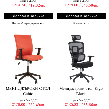
Цена с ДДС:
Цена с ДДС:
€214.24
€279.00
419.02лв.
545.68лв.
Поръчай предварително
В наличност
МЕНИДЖЪРСКИ СТОЛ
Мениджърски стол Ergo
Cubic
Black
Цена без ДДС:
Цена без ДДС:
€170.00
€135.83
332.49лв.
265.66лв.