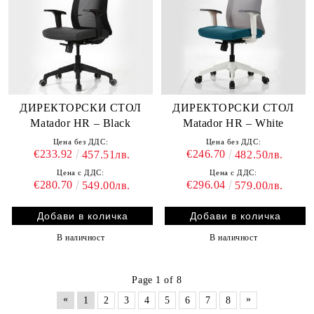
ДИРЕКТОРСКИ СТОЛ
ДИРЕКТОРСКИ СТОЛ
Matador HR – Black
Matador HR – White
Цена без ДДС:
Цена без ДДС:
€233.92
€246.70
457.51лв.
482.50лв.
Цена с ДДС:
Цена с ДДС:
€280.70
€296.04
549.00лв.
579.00лв.
В наличност
В наличност
Page 1 of 8
«
»
1
2
3
4
5
6
7
8