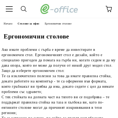
Начало
Столове за офис
Ергономични столове
Ергономични столове
Ако имате проблеми с гърба е време да инвестирате в
ергономичен стол. Ергономичният стол е дизайн, който е
специално пригоден да помага на гърба ни, когато седим и да му
дава опора, която не може да получи от никой друг модел стол.
Защо да изберете ергономичен стол:
Те са изключително полезни за това да имате правилна стойка,
докато работите на компютър
- те са оформени във формата,
която гръбнакът ви трябва да има, докато седите с цел да нямате
проблеми със здравето;
С тях стойката на долната част на тялото ви се подобрява
– те
поддържат правилна стойка на таза и хълбока ви, като по-
евтините столове могат да причинят изкривявания в тези
региони;