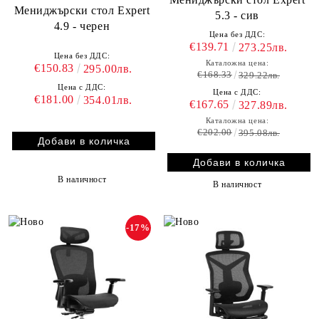
Мениджърски стол Expert
5.3 - сив
4.9 - черен
Цена без ДДС:
€139.71
273.25лв.
Цена без ДДС:
Каталожна цена:
€150.83
295.00лв.
€168.33
329.22лв.
Цена с ДДС:
Цена с ДДС:
€181.00
354.01лв.
€167.65
327.89лв.
Каталожна цена:
€202.00
395.08лв.
В наличност
В наличност
-17%