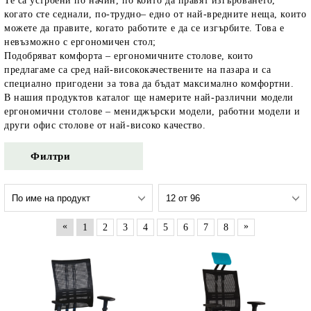
Те са устроени по начин, по който да правят изгърбването,
когато сте седнали, по-трудно
– едно от най-вредните неща, които
можете да правите, когато работите е да се изгърбите. Това е
невъзможно с ергономичен стол;
Подобряват комфорта
– ергономичните столове, които
предлагаме са сред най-висококачествените на пазара и са
специално пригодени за това да бъдат максимално комфортни.
В нашия продуктов каталог ще намерите най-различни модели
ергономични столове – мениджърски модели, работни модели и
други офис столове от най-високо качество.
Филтри
«
»
1
2
3
4
5
6
7
8