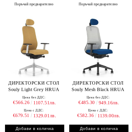
Поръчай предварително
Поръчай предварително
ДИРЕКТОРСКИ СТОЛ
ДИРЕКТОРСКИ СТОЛ
Souly Light Grey HRUA
Souly Mesh Black HRUA
Цена без ДДС:
Цена без ДДС:
€566.26
€485.30
1107.51лв.
949.16лв.
Цена с ДДС:
Цена с ДДС:
€679.51
€582.36
1329.01лв.
1139.00лв.