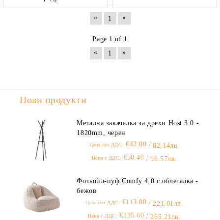
«
»
1
Page 1 of 1
«
»
1
Нови продукти
Метална закачалка за дрехи Host 3.0 -
1820mm, черен
€42.00
Цена без ДДС:
82.14лв.
€50.40
Цена с ДДС:
98.57лв.
Фотьойл-пуф Comfy 4.0 с облегалка -
бежов
€113.00
Цена без ДДС:
221.01лв.
€135.60
Цена с ДДС:
265.21лв.