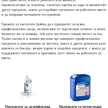
пространството, в което работите или живеете;
Ароматизатори за тоалетна, тоалетна хартия на едро и множество
други продукти, които да подобрят хигиената на работното място
и да направят почивките по-приятни.
Грижата за чистотата трябва да е приоритет за всяка
професионална среда, независимо от търговския сегмент, в която
бизнесът ви се намира, тъй като чистотата говори много за вас.
Т
очно затова и в нашия магазин ще намерите професионални
продукти и консумативи за чистота, както и други артикули като
кошчета за боклук, мокри кърпи и подобни продукти, с които да
поддържате хигиената и красивия, чист облик на работното си
място.
Препарати за дезинфекция
Препарати за почистване