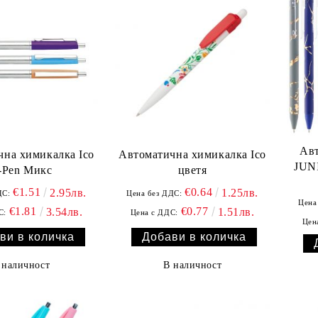
Ав
на химикалка Ico
Автоматична химикалка Ico
JUNI
-Pen Микс
цветя
€1.51
€0.64
2.95лв.
1.25лв.
ДС:
Цена без ДДС:
Цена
€1.81
€0.77
3.54лв.
1.51лв.
С:
Цена с ДДС:
Цен
 наличност
В наличност