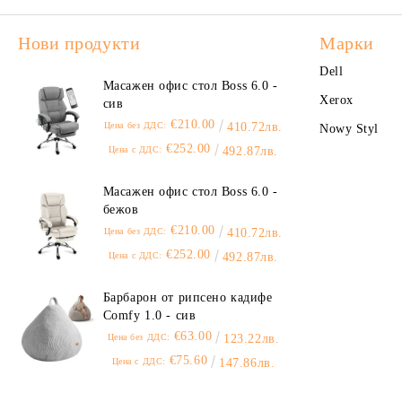
Нови продукти
Марки
Dell
Масажен офис стол Boss 6.0 -
Xerox
сив
€210.00
Цена без ДДС:
410.72лв.
Nowy Styl
€252.00
Цена с ДДС:
492.87лв.
Масажен офис стол Boss 6.0 -
бежов
€210.00
Цена без ДДС:
410.72лв.
€252.00
Цена с ДДС:
492.87лв.
Барбарон от рипсено кадифе
Comfy 1.0 - сив
€63.00
Цена без ДДС:
123.22лв.
€75.60
Цена с ДДС:
147.86лв.