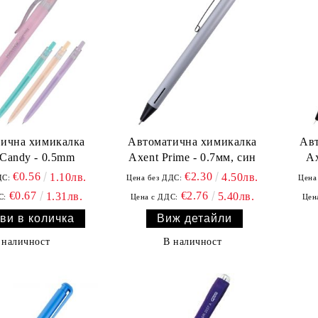
ична химикалка
Автоматична химикалка
Ав
 Candy - 0.5mm
Axent Prime - 0.7мм, син
Ax
€0.56
€2.30
1.10лв.
4.50лв.
ДС:
Цена без ДДС:
Цена
€0.67
€2.76
1.31лв.
5.40лв.
С:
Цена с ДДС:
Цен
Виж детайли
 наличност
В наличност