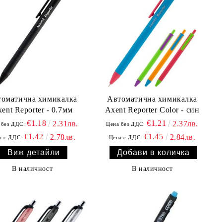
томатична химикалка
Автоматична химикалка
ent Reporter - 0.7мм
Axent Reporter Color - син
€1.18
€1.21
2.31лв.
2.37лв.
 без ДДС:
Цена без ДДС:
€1.42
€1.45
2.78лв.
2.84лв.
а с ДДС:
Цена с ДДС:
Виж детайли
В наличност
В наличност