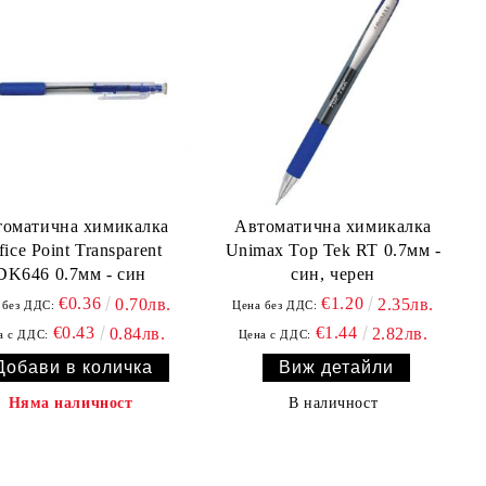
томатична химикалка
Автоматична химикалка
fice Point Transparent
Unimax Top Tek RT 0.7мм -
DK646 0.7мм - син
син, черен
€0.36
€1.20
0.70лв.
2.35лв.
 без ДДС:
Цена без ДДС:
€0.43
€1.44
0.84лв.
2.82лв.
а с ДДС:
Цена с ДДС:
Виж детайли
Няма наличност
В наличност