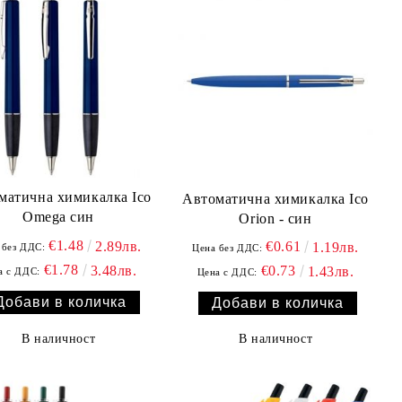
матична химикалка Ico
Автоматична химикалка Ico
Omega син
Orion - син
€1.48
2.89лв.
€0.61
1.19лв.
 без ДДС:
Цена без ДДС:
€1.78
3.48лв.
€0.73
1.43лв.
а с ДДС:
Цена с ДДС:
В наличност
В наличност