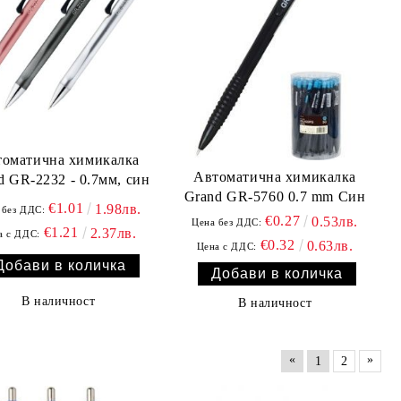
томатична химикалка
Автоматична химикалка
d GR-2232 - 0.7мм, син
Grand GR-5760 0.7 mm Син
€1.01
1.98лв.
 без ДДС:
€0.27
0.53лв.
Цена без ДДС:
€1.21
2.37лв.
а с ДДС:
€0.32
0.63лв.
Цена с ДДС:
В наличност
В наличност
«
»
1
2