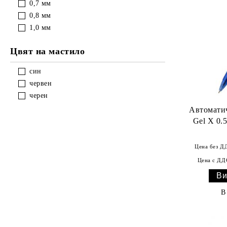
0,7
мм
0,8
мм
1,0
мм
Цвят на мастило
син
червен
черен
Автоматич
Gel X 0.
Цена без Д
Цена с ДД
Ви
В