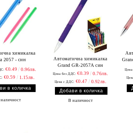
ична химикалка
Ав
Автоматична химикалка
a 2057 - син
Gran
Grand GR-2057A син
€0.49
0.96лв.
ДС:
Цена
€0.39
0.76лв.
Цена без ДДС:
€0.59
1.15лв.
С:
Цен
€0.47
0.92лв.
Цена с ДДС:
 наличност
В наличност