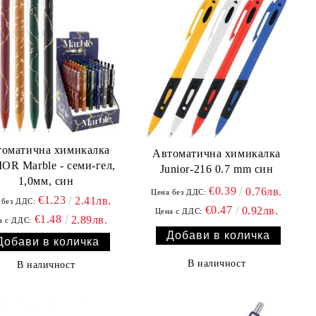
томатична химикалка
Автоматична химикалка
OR Marble - семи-гел,
Junior-216 0.7 mm син
1,0мм, син
€0.39
0.76лв.
Цена без ДДС:
€1.23
2.41лв.
 без ДДС:
€0.47
0.92лв.
Цена с ДДС:
€1.48
2.89лв.
а с ДДС:
В наличност
В наличност