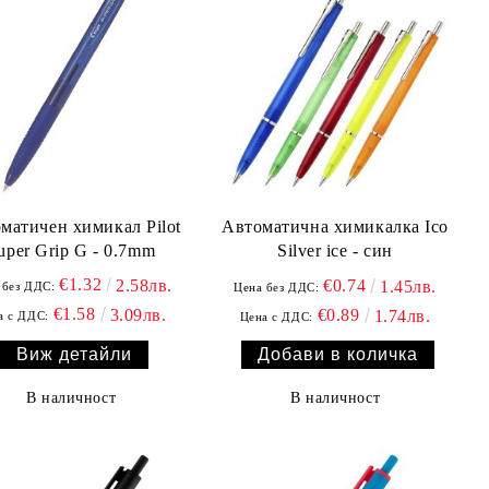
матичен химикал Pilot
Автоматична химикалка Ico
uper Grip G - 0.7mm
Silver ice - син
€1.32
€0.74
2.58лв.
1.45лв.
 без ДДС:
Цена без ДДС:
€1.58
€0.89
3.09лв.
1.74лв.
а с ДДС:
Цена с ДДС:
Виж детайли
В наличност
В наличност