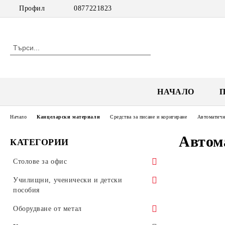
Профил
0877221823
НАЧАЛО
Начало
Канцеларски материали
Средства за писане и коригиране
Автоматичн
Автом
КАТЕГОРИИ
Столове за офис
Посетителски столове
Училищни, ученически и детски
пособия
Работни столове
Обзавеждане за училища
Оборудване от метал
Мениджърски столове