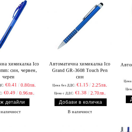
на химикалка Ico
Автоматична химикалка Ico
Авто
5mm: син, червен,
Grand GR-3608 Touch Pen
черен
син
Цена
€0.41
€1.15
0.80лв.
2.25лв.
ДС:
Цена без ДДС:
Цен
€0.49
€1.38
0.96лв.
2.70лв.
С:
Цена с ДДС:
ж детайли
 наличност
В наличност