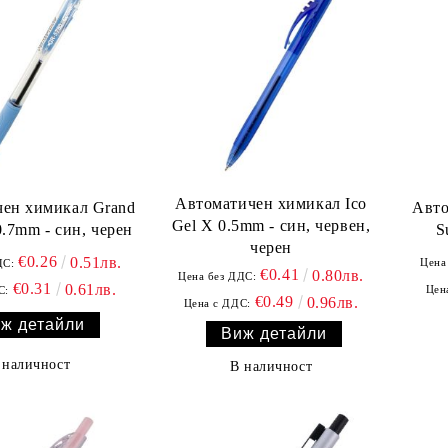
Автоматичен химикал Ico
Авто
ен химикал Grand
Gel X 0.5mm - син, червен,
S
.7mm - син, черен
черен
€0.26
0.51лв.
Цена
ДС:
€0.41
0.80лв.
Цена без ДДС:
€0.31
0.61лв.
Цен
С:
€0.49
0.96лв.
Цена с ДДС:
ж детайли
Виж детайли
 наличност
В наличност