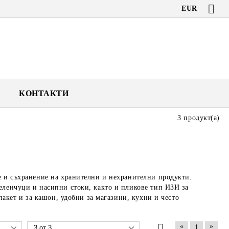
EUR
КОНТАКТИ
3 продукт(а)
е и съхранение на хранителни и нехранителни продукти.
еленчуци и насипни стоки, както и пликове тип ИЗИ за
 пакет и за кашон, удобни за магазини, кухни и често
«
»
1