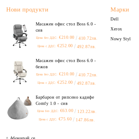
Нови продукти
Марки
Dell
Масажен офис стол Boss 6.0 -
Xerox
сив
€210.00
Цена без ДДС:
410.72лв.
Nowy Styl
€252.00
Цена с ДДС:
492.87лв.
Масажен офис стол Boss 6.0 -
бежов
€210.00
Цена без ДДС:
410.72лв.
€252.00
Цена с ДДС:
492.87лв.
Барбарон от рипсено кадифе
Comfy 1.0 - сив
€63.00
Цена без ДДС:
123.22лв.
€75.60
Цена с ДДС:
147.86лв.
Абонирай се