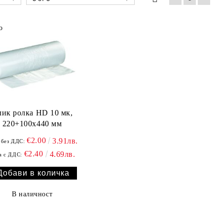
ик ролка HD 10 мк,
220+100x440 мм
€2.00
3.91лв.
 без ДДС:
€2.40
4.69лв.
а с ДДС:
В наличност