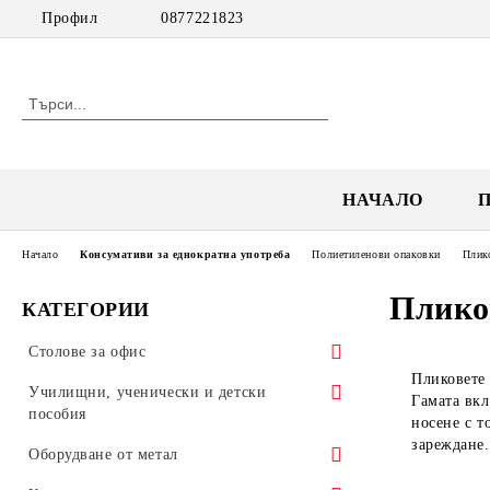
Профил
0877221823
НАЧАЛО
Начало
Консумативи за еднократна употреба
Полиетиленови опаковки
Плико
Пликов
КАТЕГОРИИ
Столове за офис
Пликовете 
Посетителски столове
Училищни, ученически и детски
Гамата вкл
пособия
носене с т
Работни столове
зареждане.
Обзавеждане за училища
Оборудване от метал
Мениджърски столове