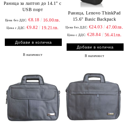
Раница за лаптоп до 14.1" с
USB порт
Раница, Lenovo ThinkPad
15.6" Basic Backpack
€8.18
16.00лв.
Цена без ДДС:
€24.03
47.00лв.
€9.82
19.21лв.
Цена без ДДС:
Цена с ДДС:
€28.84
56.41лв.
Цена с ДДС:
В наличност
В наличност