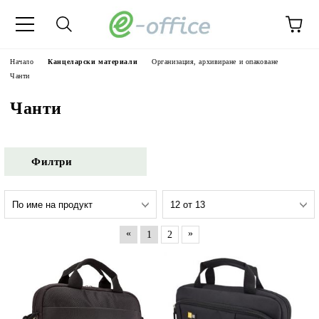
Начало
Канцеларски материали
Организация, архивиране и опаковане
Чанти
Чанти
Филтри
«
»
1
2