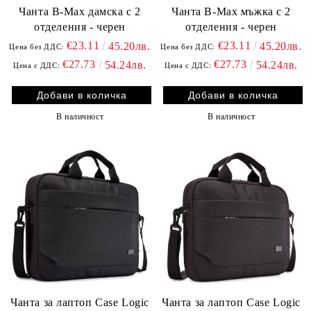
Чанта B-Max дамска с 2
Чанта B-Max мъжка с 2
отделения - черен
отделения - черен
€23.11
€23.11
45.20лв.
45.20лв.
Цена без ДДС:
Цена без ДДС:
€27.73
€27.73
54.24лв.
54.24лв.
Цена с ДДС:
Цена с ДДС:
В наличност
В наличност
Чанта за лаптоп Case Logic
Чанта за лаптоп Case Logic