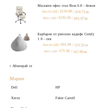
Масажен офис стол Boss 6.0 - бежов
€210.00
Цена без ДДС:
410.72лв.
€252.00
Цена с ДДС:
492.87лв.
Барбарон от рипсено кадифе Comfy
1.0 - сив
€63.00
Цена без ДДС:
123.22лв.
€75.60
Цена с ДДС:
147.86лв.
Абонирай се
Марки
Dell
HP
Xerox
Faber Castell