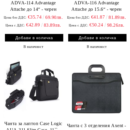
ADVA-114 Advantage
ADVA-116 Advantage
Attache до 14“ - черен
Attache до 15.6“ - черен
€35.74
€41.87
69.90лв.
81.89лв.
Цена без ДДС:
Цена без ДДС:
€42.89
€50.24
83.89лв.
98.26лв.
Цена с ДДС:
Цена с ДДС:
В наличност
В наличност
Чанта за лаптоп Case Logic
Чанта с 3 отделения Axent -
AUA-311 Slim Case, 11`` -