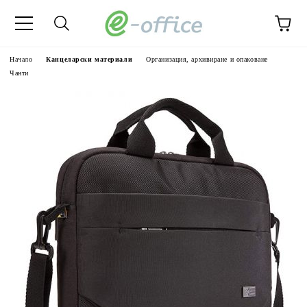
Начало
Канцеларски материали
Организация, архивиране и опаковане
Чанти