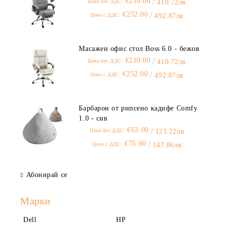
€210.00
Цена без ДДС:
410.72лв.
€252.00
Цена с ДДС:
492.87лв.
Масажен офис стол Boss 6.0 - бежов
€210.00
Цена без ДДС:
410.72лв.
€252.00
Цена с ДДС:
492.87лв.
Барбарон от рипсено кадифе Comfy
1.0 - сив
€63.00
Цена без ДДС:
123.22лв.
€75.60
Цена с ДДС:
147.86лв.
Абонирай се
Марки
Dell
HP