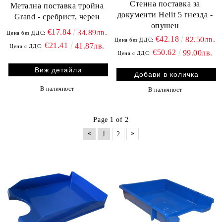
Стенна поставка за
Метална поставка тройна
документи Helit 5 гнезда -
Grand - сребрист, черен
опушен
€17.84
34.89лв.
Цена без ДДС:
€42.18
82.50лв.
Цена без ДДС:
€21.41
41.87лв.
Цена с ДДС:
€50.62
99.00лв.
Цена с ДДС:
Виж детайли
В наличност
В наличност
Page 1 of 2
«
»
1
2