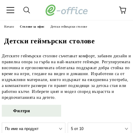
Начало
Столове за офис
Детски геймърски столове
Детски геймърски столове
Детските геймърски
столове
съчетават
комфорт, забавен
дизайн и
правилна
опора за гърба
на най-малките
геймъри.
Регулируемата
височина и
ергономичната облегалка
поддържат добра
стойка по
време
на игри,
гледане на видео и
домашни. Изработени
са от
издръжливи
материали, които
издържат на
ежедневна употреба,
а
компактните размери ги
правят подходящи
за
детска стая
или
работно
кътче.
Изберете цвят и модел
според възрастта и
предпочитанията на детето.
Филтри