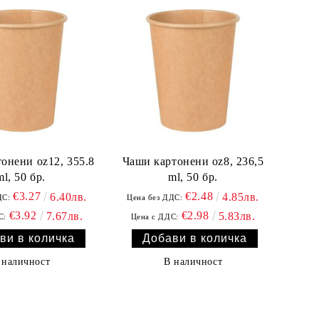
онени oz12, 355.8
Чаши картонени oz8, 236,5
ml, 50 бр.
ml, 50 бр.
€3.27
€2.48
6.40лв.
4.85лв.
ДС:
Цена без ДДС:
€3.92
€2.98
7.67лв.
5.83лв.
С:
Цена с ДДС:
 наличност
В наличност