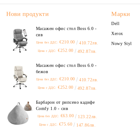
Нови продукти
Марки
Dell
Масажен офис стол Boss 6.0 -
Xerox
сив
€210.00
Цена без ДДС:
410.72лв.
Nowy Styl
€252.00
Цена с ДДС:
492.87лв.
Масажен офис стол Boss 6.0 -
бежов
€210.00
Цена без ДДС:
410.72лв.
€252.00
Цена с ДДС:
492.87лв.
Барбарон от рипсено кадифе
Comfy 1.0 - сив
€63.00
Цена без ДДС:
123.22лв.
€75.60
Цена с ДДС:
147.86лв.