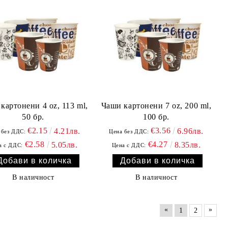
картонени 4 oz, 113 ml,
Чаши картонени 7 oz, 200 ml,
50 бр.
100 бр.
€2.15
€3.56
4.21лв.
6.96лв.
 без ДДС:
Цена без ДДС:
€2.58
€4.27
5.05лв.
8.35лв.
а с ДДС:
Цена с ДДС:
В наличност
В наличност
«
»
1
2