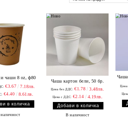
Чаша
и чаши 8 oz, ф80
Чашa картон бели, 50 бр.
€3.67
7.18лв.
Цена
ДС:
€1.78
3.48лв.
Цена без ДДС:
€4.40
8.61лв.
Цен
С:
€2.14
4.19лв.
Цена с ДДС:
 наличност
В наличност