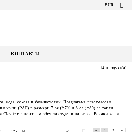
EUR
КОНТАКТИ
14 продукт(а)
е, вода, сокове и безалкохолни. Предлагаме пластмасови
ни чаши (PAP) в размери 7 oz (ф70) и 8 oz (ф80) за топли
 Classic е с по-голям обем за студени напитки. Всички чаши
«
»
1
2