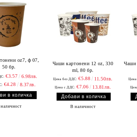
и oz7, ф 07,
Чаши картонени 12 oz, 330
Чаши 
50 бр.
ml, 80 бр.
€3.57
6.98лв.
ДС:
€5.88
11.50лв.
Цена без ДДС:
Цена
€4.28
8.37лв.
С:
€7.06
13.81лв.
Цена с ДДС:
Цен
 наличност
В наличност