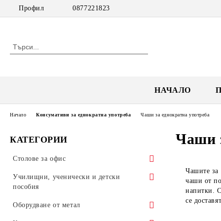
Профил
0877221823
НАЧАЛО
Начало
Консумативи за еднократна употреба
Чаши за еднократна употреба
Чаши 
КАТЕГОРИИ
Столове за офис
Чашите за 
Посетителски столове
Училищни, ученически и детски
чаши от по
пособия
напитки. С
Работни столове
се доставя
Обзавеждане за училища
Оборудване от метал
Мениджърски столове