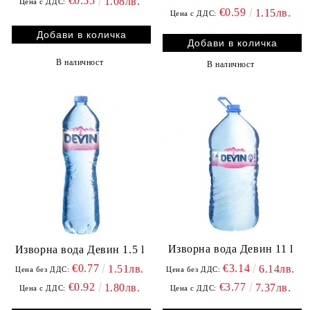
€0.55
1.08лв.
Цена с ДДС:
€0.59
1.15лв.
Цена с ДДС:
В наличност
В наличност
Изворна вода Девин 11 l
Изворна вода Девин 1.5 l
€3.14
€0.77
6.14лв.
1.51лв.
Цена без ДДС:
Цена без ДДС:
€3.77
€0.92
7.37лв.
1.80лв.
Цена с ДДС:
Цена с ДДС: