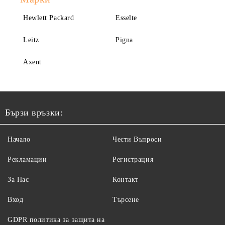
Hewlett Packard
Esselte
Leitz
Pigna
Axent
Бързи връзки:
Начало
Чести Въпроси
Рекламации
Регистрация
За Нас
Контакт
Вход
Търсене
GDPR политика за защита на