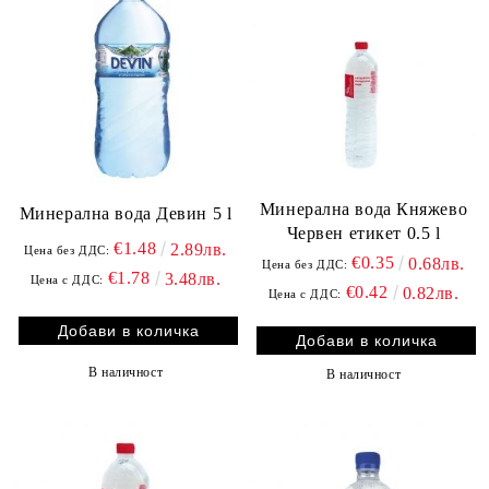
Минерална вода Княжево
Минерална вода Девин 5 l
Червен етикет 0.5 l
€1.48
2.89лв.
Цена без ДДС:
€0.35
0.68лв.
Цена без ДДС:
€1.78
3.48лв.
Цена с ДДС:
€0.42
0.82лв.
Цена с ДДС:
В наличност
В наличност