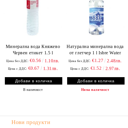
Минерална вода Княжево
Натурална минерална вода
Червен етикет 1.5 l
от глетчер 1 l Isbre Water
€0.56
€1.27
1.10лв.
2.48лв.
Цена без ДДС:
Цена без ДДС:
€0.67
€1.52
1.31лв.
2.97лв.
Цена с ДДС:
Цена с ДДС:
В наличност
Няма наличност
Нови продукти