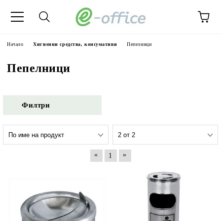
Начало
Хигиенни средства, консумативи
Пепелници
Пепелници
Филтри
«
»
1