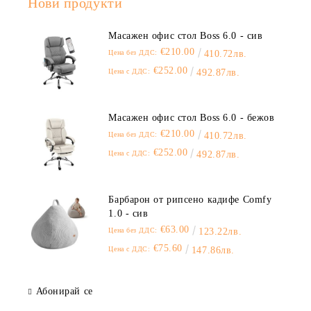
Нови продукти
Масажен офис стол Boss 6.0 - сив
€210.00
Цена без ДДС:
410.72лв.
€252.00
Цена с ДДС:
492.87лв.
Масажен офис стол Boss 6.0 - бежов
€210.00
Цена без ДДС:
410.72лв.
€252.00
Цена с ДДС:
492.87лв.
Барбарон от рипсено кадифе Comfy
1.0 - сив
€63.00
Цена без ДДС:
123.22лв.
€75.60
Цена с ДДС:
147.86лв.
Абонирай се