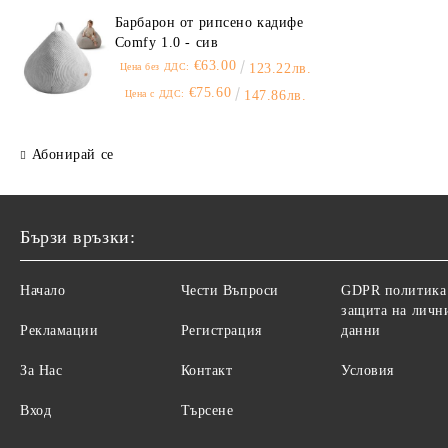
Барбарон от рипсено кадифе
Comfy 1.0 - сив
€63.00
Цена без ДДС:
123.22лв.
€75.60
Цена с ДДС:
147.86лв.
Абонирай се
Бързи връзки:
Начало
Чести Въпроси
GDPR политика
защита на личн
Рекламации
Регистрация
данни
За Нас
Контакт
Условия
Вход
Търсене