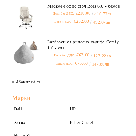
Масажен офис стол Boss 6.0 - бежов
€210.00
Цена без ДДС:
410.72лв.
€252.00
Цена с ДДС:
492.87лв.
Барбарон от рипсено кадифе Comfy
1.0 - сив
€63.00
Цена без ДДС:
123.22лв.
€75.60
Цена с ДДС:
147.86лв.
Абонирай се
Марки
Dell
HP
Xerox
Faber Castell
Nowy Styl