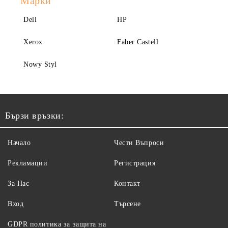
Марки
Dell
HP
Xerox
Faber Castell
Nowy Styl
Бързи връзки:
Начало
Чести Въпроси
Рекламации
Регистрация
За Нас
Контакт
Вход
Търсене
GDPR политика за защита на