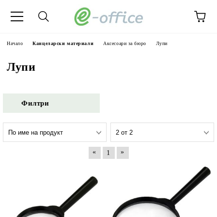
Начало
Канцеларски материали
Аксесоари за бюро
Лупи
Лупи
Филтри
«
»
1