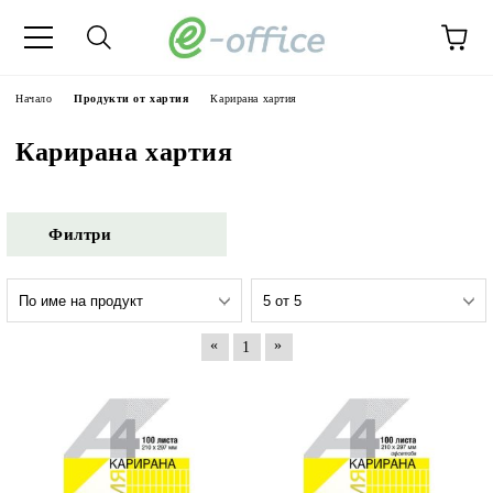
Начало
Продукти от хартия
Карирана хартия
Карирана хартия
Филтри
«
»
1