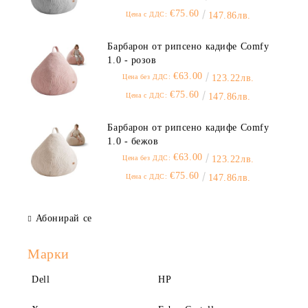
€75.60
Цена с ДДС:
147.86лв.
Барбарон от рипсено кадифе Comfy
1.0 - розов
€63.00
Цена без ДДС:
123.22лв.
€75.60
Цена с ДДС:
147.86лв.
Барбарон от рипсено кадифе Comfy
1.0 - бежов
€63.00
Цена без ДДС:
123.22лв.
€75.60
Цена с ДДС:
147.86лв.
Абонирай се
Марки
Dell
HP