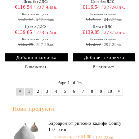
Цена без ДДС:
Цена без ДДС:
€116.54
€116.54
227.93лв.
227.93лв.
Каталожна цена:
Каталожна цена:
€126.67
€126.67
247.74лв.
247.74лв.
Цена с ДДС:
Цена с ДДС:
€139.85
€139.85
273.52лв.
273.52лв.
Каталожна цена:
Каталожна цена:
€152.00
€152.00
297.29лв.
297.29лв.
В наличност
В наличност
Page 1 of 16
«
»
1
2
3
4
5
6
7
8
9
10
Нови продукти
Барбарон от рипсено кадифе Comfy
1.0 - сив
€63.00
Цена без ДДС:
123.22лв.