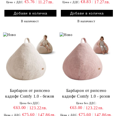
€5.76
€8.83
11.27лв.
17.27лв.
Цена с ДДС:
Цена с ДДС:
В наличност
В наличност
Барбарон от рипсено
Барбарон от рипсено
кадифе Comfy 1.0 - бежов
кадифе Comfy 1.0 - розов
Цена без ДДС:
Цена без ДДС:
€63.00
€63.00
123.22лв.
123.22лв.
€75.60
€75.60
147.86лв.
147.86лв.
Цена с ДДС:
Цена с ДДС: