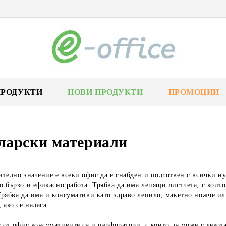
ПРОДУКТИ
НОВИ ПРОДУКТИ
ПРОМОЦИИ
ларски материали
телно значение е всеки офис да е снабден и подготвен с всички н
 бързо и ефикасно работа. Трябва да има лепящи листчета, с които 
рябва да има и консумативи като здраво лепило, макетно ножче ил
 ако се налага.
 от офис консумативите са и перфоратори, с които да може с лекота