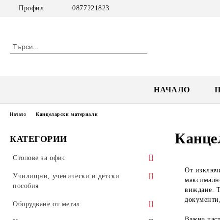
Профил
0877221823
НАЧАЛО
Начало
Канцеларски материали
Канце
КАТЕГОРИИ
Столове за офис
От изключи
Посетителски столове
Училищни, ученически и детски
максимално
пособия
виждане. Т
Работни столове
документи,
Обзавеждане за училища
Оборудване от метал
Мениджърски столове
Важна част