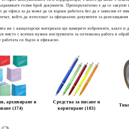
ъхранявате голям брой документи. Препоръчително е да се закупят 
п до офиса за да може да си върши работата без да е зависим от ня
печат, който да използват за официални документи за разплащания
ята ни с канцеларски материали ще намерите изброените, както и д
си място с всички нужни инструменти за оптимална работа и обра
 работата си бързо и ефикасно.
я, архивиране и
Средства за писане и
Тикс
ване (174)
коригиране (183)