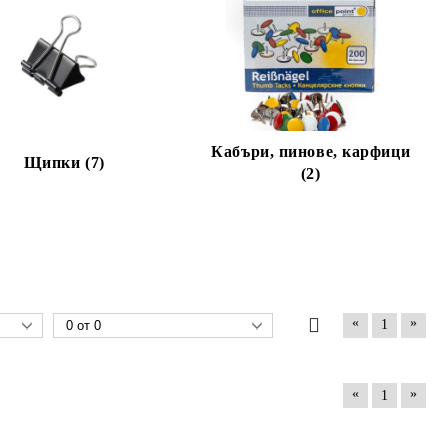
Кабъри, пинове, карфици
Щипки (7)
(2)
«
»
1
«
»
1