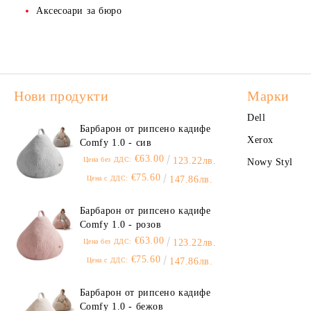
Лазерни консумативи за TOSHIBA
Аксесоари за бюро
Счетоводни, касови и банкови
Диспенсъри, дозатори, нагънати
формуляри
кърпи
Лазерни консумативи за RICOH
Безопастност и хигиена
Гъби и домакински кърпи
Консумативи за матрични
принтери
Почистващи средства за компютри и
Нови продукти
офис техника
Марки
Dell
Барбарон от рипсено кадифе
Xerox
Comfy 1.0 - сив
€63.00
Цена без ДДС:
123.22лв.
Nowy Styl
€75.60
Цена с ДДС:
147.86лв.
Барбарон от рипсено кадифе
Comfy 1.0 - розов
€63.00
Цена без ДДС:
123.22лв.
€75.60
Цена с ДДС:
147.86лв.
Барбарон от рипсено кадифе
Comfy 1.0 - бежов