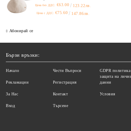
€63.00
Цена без ДДС:
123.22лв.
€75.60
Цена с ДДС:
147.86лв.
Абонирай се
Бързи връзки:
Начало
Чести Въпроси
GDPR политика
защита на личн
Рекламации
Регистрация
данни
За Нас
Контакт
Условия
Вход
Търсене