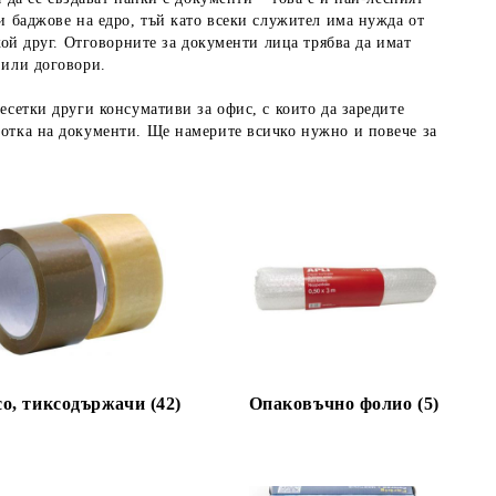
и баджове на едро, тъй като всеки служител има нужда от
кой друг. Отговорните за документи лица трябва да имат
 или договори.
есетки други консумативи за офис, с които да заредите
ботка на документи. Ще намерите всичко нужно и повече за
о, тиксодържачи (42)
Опаковъчно фолио (5)