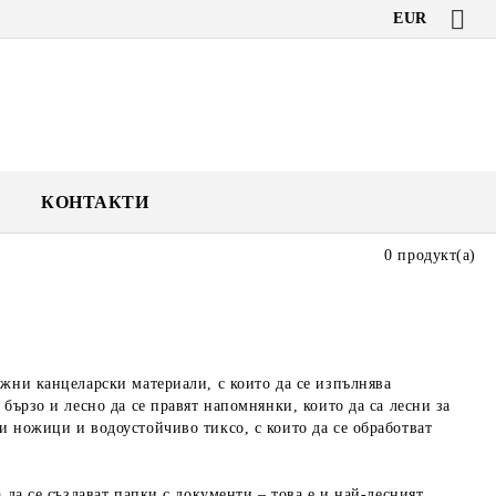
EUR
КОНТАКТИ
0 продукт(а)
ужни канцеларски материали, с които да се изпълнява
бързо и лесно да се правят напомнянки, които да са лесни за
и ножици и водоустойчиво тиксо, с които да се обработват
 да се създават папки с документи – това е и най-лесният