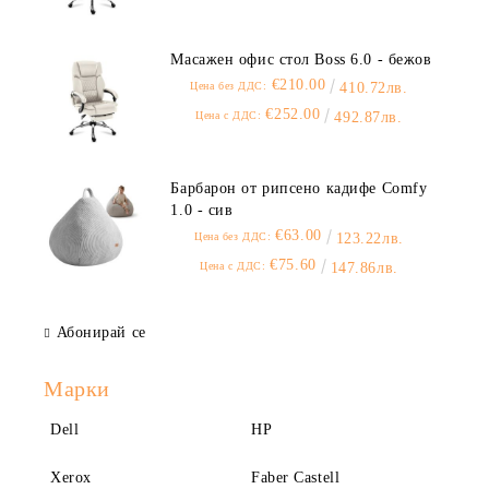
Масажен офис стол Boss 6.0 - бежов
€210.00
Цена без ДДС:
410.72лв.
€252.00
Цена с ДДС:
492.87лв.
Барбарон от рипсено кадифе Comfy
1.0 - сив
€63.00
Цена без ДДС:
123.22лв.
€75.60
Цена с ДДС:
147.86лв.
Абонирай се
Марки
Dell
HP
Xerox
Faber Castell