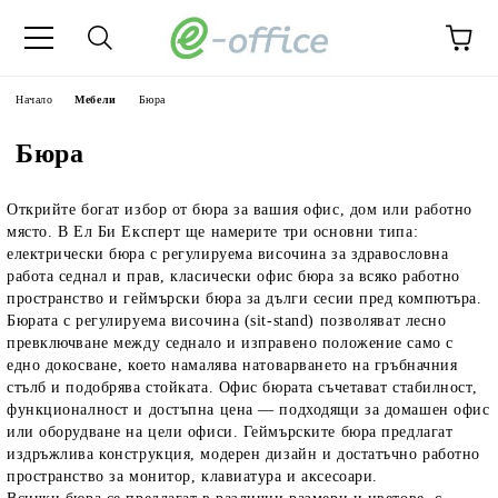
Начало
Мебели
Бюра
Бюра
Открийте богат избор
от бюра за вашия офис,
дом или работно
място. В Ел Би Експерт ще намерите три основни типа:
електрически бюра с регулируема височина за здравословна
работа седнал и прав, класически офис бюра за всяко работно
пространство и геймърски бюра за дълги сесии пред компютъра.
Бюрата с регулируема височина (sit-stand) позволяват лесно
превключване между седнало и изправено положение само с
едно докосване, което намалява натоварването на гръбначния
стълб и подобрява стойката. Офис бюрата съчетават стабилност,
функционалност и достъпна цена — подходящи за домашен офис
или оборудване на цели офиси. Геймърските бюра предлагат
издръжлива конструкция, модерен дизайн и достатъчно работно
пространство за монитор, клавиатура и аксесоари.