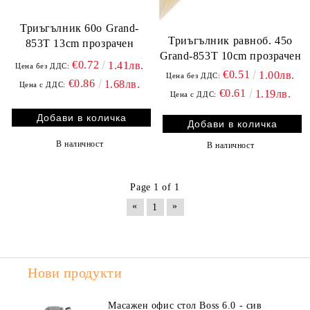
Триъгълник 60о Grand-
Триъгълник равноб. 45о
853T 13cm прозрачен
Grand-853T 10cm прозрачен
€0.72
1.41лв.
Цена без ДДС:
€0.51
1.00лв.
Цена без ДДС:
€0.86
1.68лв.
Цена с ДДС:
€0.61
1.19лв.
Цена с ДДС:
В наличност
В наличност
Page 1 of 1
«
»
1
Нови продукти
Масажен офис стол Boss 6.0 - сив