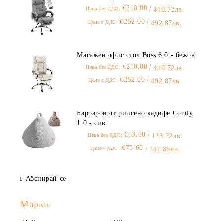
€210.00
Цена без ДДС:
410.72лв.
€252.00
Цена с ДДС:
492.87лв.
Масажен офис стол Boss 6.0 - бежов
€210.00
Цена без ДДС:
410.72лв.
€252.00
Цена с ДДС:
492.87лв.
Барбарон от рипсено кадифе Comfy
1.0 - сив
€63.00
Цена без ДДС:
123.22лв.
€75.60
Цена с ДДС:
147.86лв.
Абонирай се
Марки