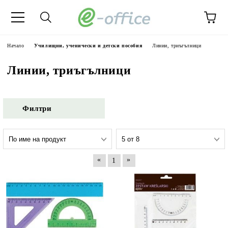
Начало
Училищни, ученически и детски пособия
Линии, триъгълници
Линии, триъгълници
Филтри
«
»
1