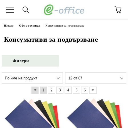
Начало
Офис техника
Консумативи за подвързване
Консумативи за подвързване
Филтри
«
»
1
2
3
4
5
6