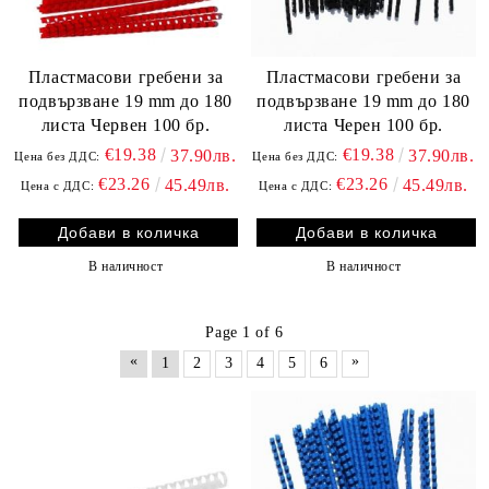
Пластмасови гребени за
Пластмасови гребени за
подвързване 19 mm до 180
подвързване 19 mm до 180
листа Червен 100 бр.
листа Черен 100 бр.
€19.38
€19.38
37.90лв.
37.90лв.
Цена без ДДС:
Цена без ДДС:
€23.26
€23.26
45.49лв.
45.49лв.
Цена с ДДС:
Цена с ДДС:
В наличност
В наличност
Page 1 of 6
«
»
1
2
3
4
5
6