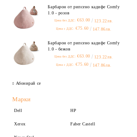
Барбарон от рипсено кадифе Comfy
1.0 - розов
€63.00
Цена без ДДС:
123.22лв.
€75.60
Цена с ДДС:
147.86лв.
Барбарон от рипсено кадифе Comfy
1.0 - бежов
€63.00
Цена без ДДС:
123.22лв.
€75.60
Цена с ДДС:
147.86лв.
Абонирай се
Марки
Dell
HP
Xerox
Faber Castell