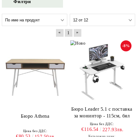
Филтри
«
»
1
-8%
Бюро Leader 5.1 с поставка
за монинтор - 115см, бял
Бюро Athena
Цена без ДДС:
€116.54
227.93лв.
Цена без ДДС:
€80.53
157.50лв.
Каталожна цена: