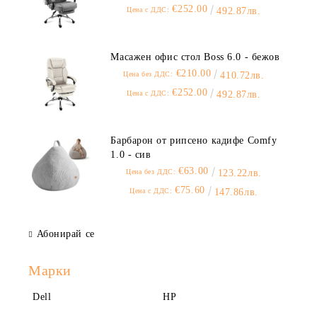
€252.00
Цена с ДДС:
492.87лв.
Масажен офис стол Boss 6.0 - бежов
€210.00
Цена без ДДС:
410.72лв.
€252.00
Цена с ДДС:
492.87лв.
Барбарон от рипсено кадифе Comfy
1.0 - сив
€63.00
Цена без ДДС:
123.22лв.
€75.60
Цена с ДДС:
147.86лв.
Абонирай се
Марки
Dell
HP