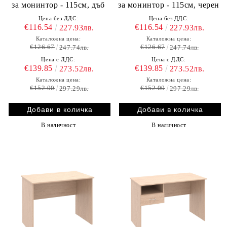
за монинтор - 115см, дъб
за монинтор - 115см, черен
Цена без ДДС:
Цена без ДДС:
€116.54
€116.54
227.93лв.
227.93лв.
Каталожна цена:
Каталожна цена:
€126.67
€126.67
247.74лв.
247.74лв.
Цена с ДДС:
Цена с ДДС:
€139.85
€139.85
273.52лв.
273.52лв.
Каталожна цена:
Каталожна цена:
€152.00
€152.00
297.29лв.
297.29лв.
В наличност
В наличност