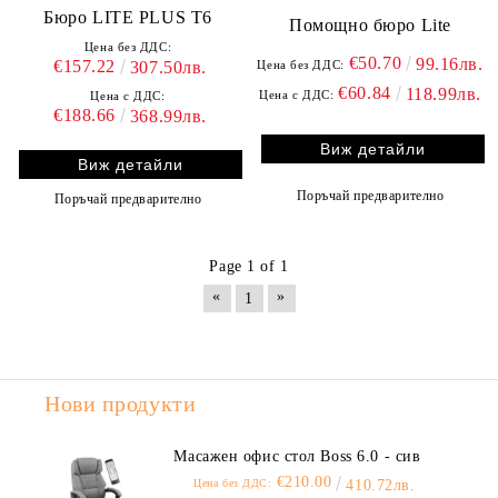
Бюро LITE PLUS T6
Помощно бюро Lite
Цена без ДДС:
€50.70
99.16лв.
€157.22
Цена без ДДС:
307.50лв.
€60.84
118.99лв.
Цена с ДДС:
Цена с ДДС:
€188.66
368.99лв.
Виж детайли
Виж детайли
Поръчай предварително
Поръчай предварително
Page 1 of 1
«
»
1
Нови продукти
Масажен офис стол Boss 6.0 - сив
€210.00
Цена без ДДС:
410.72лв.