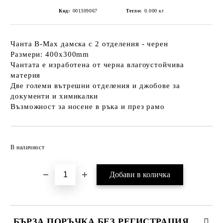
Код:
001309067
Тегло:
0.000
кг
Чанта B-Max дамска с 2 отделения - черен
Размери: 400x300mm
Чантата е изработена от черна влагоустойчива
материя
Две големи вътрешни отделения и джобове за
документи и химикалки
Възможност за носене в ръка и през рамо
Добави в желани
В наличност
БЪРЗА ПОРЪЧКА БЕЗ РЕГИСТРАЦИЯ