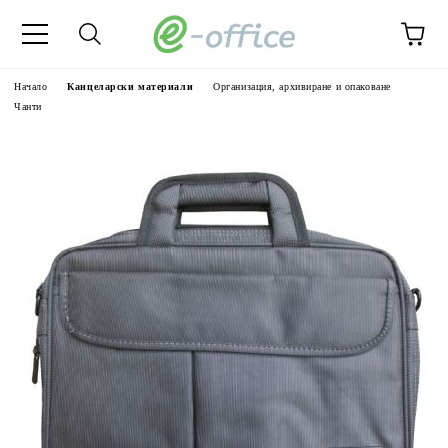
Начало
Канцеларски материали
Организация, архивиране и опаковане
Чанти