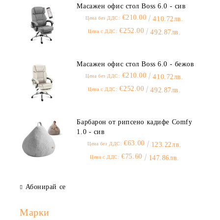
Масажен офис стол Boss 6.0 - сив
€210.00
Цена без ДДС:
410.72лв.
€252.00
Цена с ДДС:
492.87лв.
Масажен офис стол Boss 6.0 - бежов
€210.00
Цена без ДДС:
410.72лв.
€252.00
Цена с ДДС:
492.87лв.
Барбарон от рипсено кадифе Comfy
1.0 - сив
€63.00
Цена без ДДС:
123.22лв.
€75.60
Цена с ДДС:
147.86лв.
Абонирай се
Марки