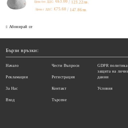
€63.00
Цена без ДДС:
123.22лв.
€75.60
Цена с ДДС:
147.86лв.
Абонирай се
Бързи връзки:
Начало
Чести Въпроси
GDPR политика
защита на личн
Рекламации
Регистрация
данни
За Нас
Контакт
Условия
Вход
Търсене