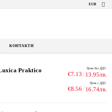
EUR
КОНТАКТИ
Цена без ДДС:
uxica Praktico
€7.13
13.95лв.
Цена с ДДС:
€8.56
16.74лв.