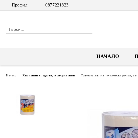
Профил
0877221823
НАЧАЛО
Начало
Хигиенни средства, консумативи
Тоалетна хартия, кухненски ролки, са