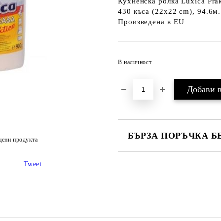
Кухненска ролка Luxica Prak
430 къса (22x22 cm), 94.6м.
Произведена в EU
В наличност
БЪРЗА ПОРЪЧКА Б
цени продукта
САМО ПОПЪЛНЕТЕ 2 ПОЛЕТА
Tweet
Ние ще се свържем с вас в рамки