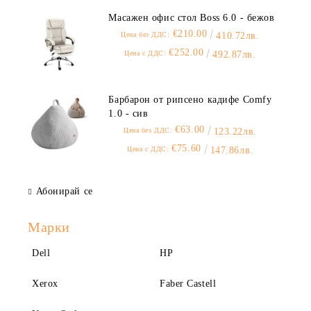
Масажен офис стол Boss 6.0 - бежов
€210.00
Цена без ДДС:
410.72лв.
€252.00
Цена с ДДС:
492.87лв.
Барбарон от рипсено кадифе Comfy
1.0 - сив
€63.00
Цена без ДДС:
123.22лв.
€75.60
Цена с ДДС:
147.86лв.
Абонирай се
Марки
Dell
HP
Xerox
Faber Castell