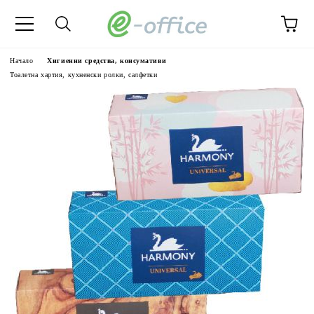
Начало
Хигиенни средства, консумативи
Тоалетна хартия, кухненски ролки, салфетки