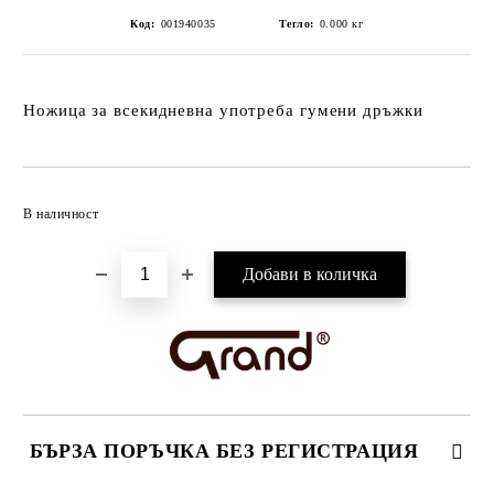
Код:
001940035
Тегло:
0.000
кг
​Ножица за всекидневна употреба гумени дръжки
Добави в желани
В наличност
БЪРЗА ПОРЪЧКА БЕЗ РЕГИСТРАЦИЯ