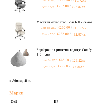
Цена без ДДС:
410.72лв.
€252.00
Цена с ДДС:
492.87лв.
Масажен офис стол Boss 6.0 - бежов
€210.00
Цена без ДДС:
410.72лв.
€252.00
Цена с ДДС:
492.87лв.
Барбарон от рипсено кадифе Comfy
1.0 - сив
€63.00
Цена без ДДС:
123.22лв.
€75.60
Цена с ДДС:
147.86лв.
Абонирай се
Марки
Dell
HP