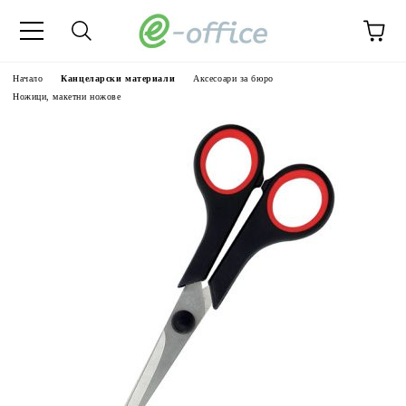
Начало
Канцеларски материали
Аксесоари за бюро
Ножици, макетни ножове