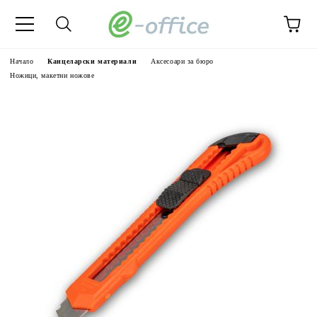
Начало
Канцеларски материали
Аксесоари за бюро
Ножици, макетни ножове