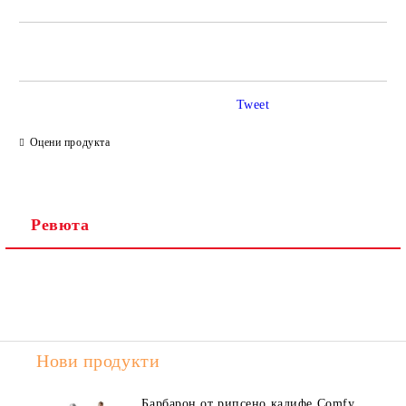
САМО ПОПЪЛНЕТЕ 2 ПОЛЕТА
Tweet
Ние ще се свържем с вас в рамките на работния ден.
Оцени продукта
Ревюта
Нови продукти
Барбарон от рипсено кадифе Comfy