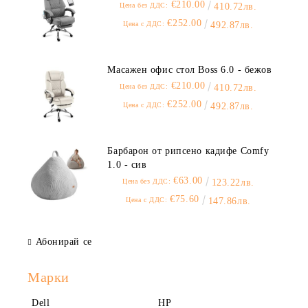
€210.00
Цена без ДДС:
410.72лв.
€252.00
Цена с ДДС:
492.87лв.
Масажен офис стол Boss 6.0 - бежов
€210.00
Цена без ДДС:
410.72лв.
€252.00
Цена с ДДС:
492.87лв.
Барбарон от рипсено кадифе Comfy
1.0 - сив
€63.00
Цена без ДДС:
123.22лв.
€75.60
Цена с ДДС:
147.86лв.
Абонирай се
Марки
Dell
HP