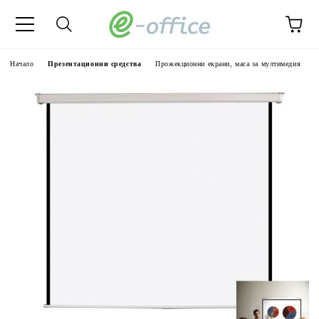
Начало
Презентационни средства
Прожекционни екрани, маса за мултимедия