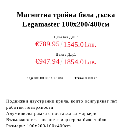
Магнитна тройна бяла дъска
Legamaster 100x200/400см
Цена без ДДС:
€789.95
1545.01лв.
Цена с ДДС:
€947.94
1854.01лв.
Код:
00240110011-7-108364
Тегло:
0.000
кг
Подвижни двустранни крила, които осигуряват пет
работни повърхности
Алуминиева рамка с поставка за маркери
Възможност за писане с маркер за бяло табло
Размери: 100x200/100x400cm