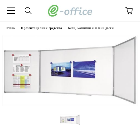
Начало
Презентационни средства
Бели, магнитни и зелени дъски