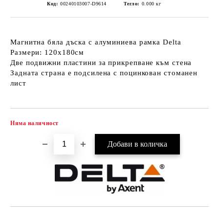
Код:
00240103007-D9614
Тегло:
0.000
кг
Магнитна бяла дъска с алуминиева рамка Delta
Размери: 120x180см
Две подвижни пластини за прикрепване към стена
Задната страна е подсилена с поцинкован стоманен
лист
Няма наличност
Добави в желани