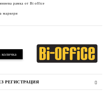
иниева рамка от Bi office
за маркери
Добави в желани
ЕЗ РЕГИСТРАЦИЯ