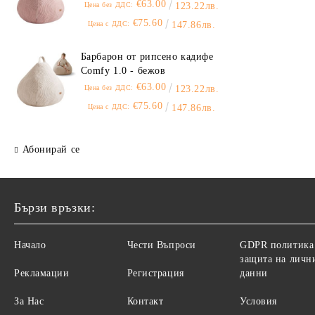
€63.00
Цена без ДДС:
123.22лв.
€75.60
Цена с ДДС:
147.86лв.
Барбарон от рипсено кадифе
Comfy 1.0 - бежов
€63.00
Цена без ДДС:
123.22лв.
€75.60
Цена с ДДС:
147.86лв.
Абонирай се
Бързи връзки:
Начало
Чести Въпроси
GDPR политика
защита на личн
Рекламации
Регистрация
данни
За Нас
Контакт
Условия