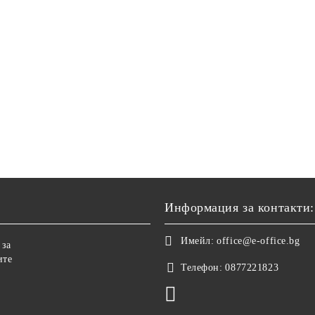
Информация за контакти:
Имейл:
office@e-office.bg
 за
ите
Телефон:
0877221823