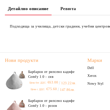
Детайлно описание
Ревюта
Подходяща за училища, детски градини, учебни центров
Нови продукти
Марки
Dell
Барбарон от рипсено кадифе
Xerox
Comfy 1.0 - сив
€63.00
Цена без ДДС:
123.22лв.
Nowy Styl
€75.60
Цена с ДДС:
147.86лв.
Барбарон от рипсено кадифе
Comfy 1.0 - розов