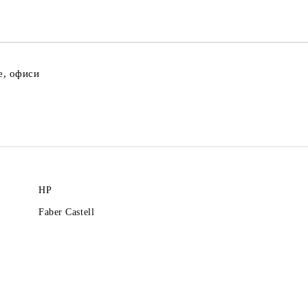
Ние ще се свържем с вас в рамки
е, офиси
HP
Faber Castell