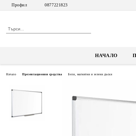
Профил
0877221823
НАЧАЛО
Начало
Презентационни средства
Бели, магнитни и зелени дъски