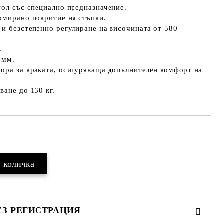
тол със специално предназначение.
омирано покритие на стъпки.
 и безстепенно регулиране на височината от 580 –
.
 мм.
пора за краката, осигуряваща допълнителен комфорт на
ване до 130 кг.
Добави в желани
ЕЗ РЕГИСТРАЦИЯ