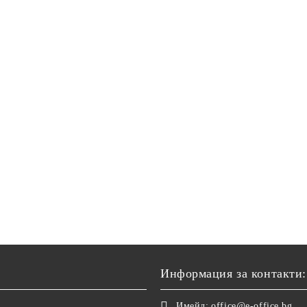
Информация за контакти:
Имейл:
office@e-office.bg