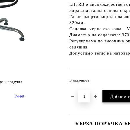
Lift RB
е висококачествен с
Здрава метална основа с хр
Газов амортисьор за плавно
820мм.
Седалка: черна еко кожа – V
Диаметър на седалката: 370
Регулируема по височина о
седящия.
Допустимо тегло на натовар
В наличност
цени продукта
Tweet
БЪРЗА ПОРЪЧКА Б