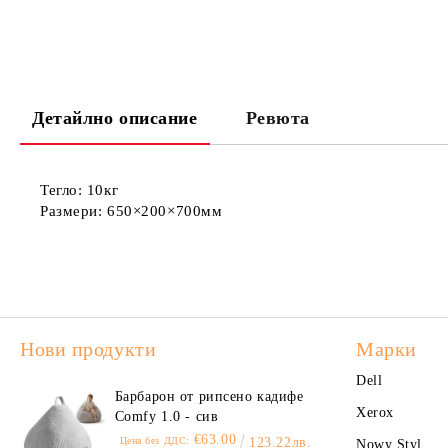
Детайлно описание
Ревюта
Тегло:
10кг
Размери:
650×200×700мм
Нови продукти
Марки
Dell
Барбарон от рипсено кадифе
Xerox
Comfy 1.0 - сив
€63.00
Цена без ДДС:
123.22лв.
Nowy Styl