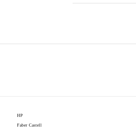
САМО ПОПЪЛНЕТЕ 2 ПОЛЕТА
Ние ще се свържем с вас в рамки
HP
Faber Castell