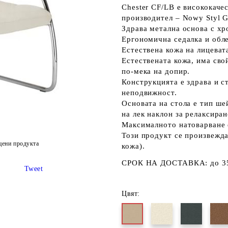
Chester CF/LB е висококаче
производител – Nowy Styl G
Здрава метална основа с х
Ергономична седалка и обле
Естествена кожа на лицевата
Естествената кожа, има сво
по-мека на допир.
Конструкцията е здрава и с
неподвижност.
Основата на стола е тип ше
на лек наклон за релаксиран
Максималното натоварване е
Този продукт се произвежда
цени продукта
кожа).
СРОК НА ДОСТАВКА:
до 3
Tweet
Цвят: