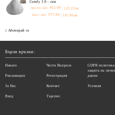
Comfy 1.0 - сив
€63.00
Цена без ДДС:
123.22лв.
€75.60
Цена с ДДС:
147.86лв.
Абонирай се
Бързи връзки:
Начало
Чести Въпроси
GDPR политика
защита на личн
Рекламации
Регистрация
данни
За Нас
Контакт
Условия
Вход
Търсене