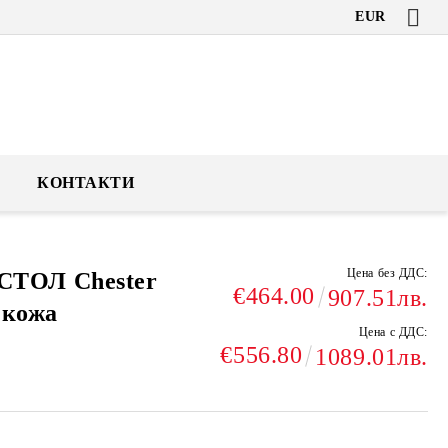
EUR
КОНТАКТИ
Цена без ДДС:
ТОЛ Chester
€464.00
907.51лв.
 кожа
Цена с ДДС:
€556.80
1089.01лв.