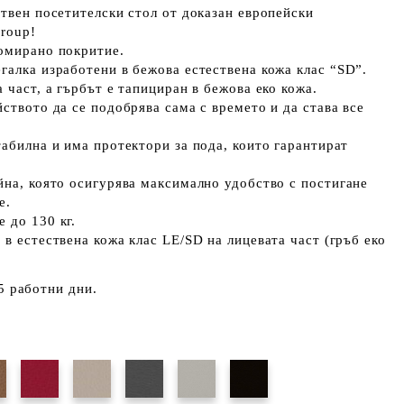
ствен посетителски стол от доказан европейски
roup!
ромирано покритие.
галка изработени в бежова естествена кожа клас “SD”.
 част, а гърбът е тапициран в бежова еко кожа.
йството да се подобрява сама с времето и да става все
табилна и има протектори за пода, които гарантират
йна, която осигурява максимално удобство с постигане
е.
 до 130 кг.
 в естествена кожа клас LE/SD на лицевата част (гръб еко
5 работни дни.