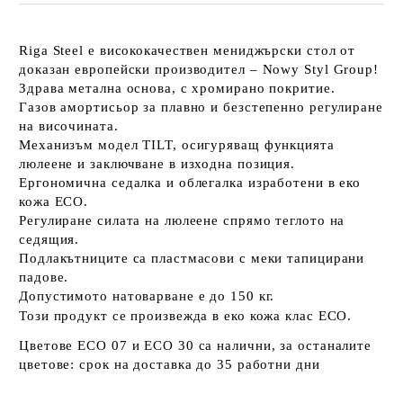
Riga Steel е висококачествен мениджърски стол от
доказан европейски производител – Nowy Styl Group!
Здрава метална основа, с хромирано покритие.
Газов амортисьор за плавно и безстепенно регулиране
на височината.
Механизъм модел TILT, осигуряващ функцията
люлеене и заключване в изходна позиция.
Ергономична седалка и облегалка изработени в еко
кожа ECO.
Регулиране силата на люлеене спрямо теглото на
седящия.
Подлакътниците са пластмасови с меки тапицирани
падове.
Допустимото натоварване е до 150 кг.
Този продукт се произвежда в еко кожа клас ECO.
Цветове ECO 07 и ECO 30 са налични, за останалите
цветове: срок на доставка до 35 работни дни