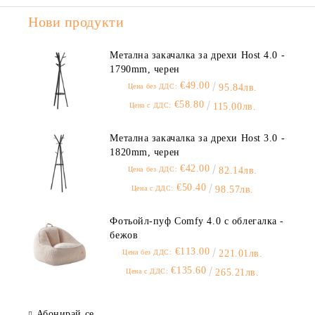
Нови продукти
Метална закачалка за дрехи Host 4.0 -
1790mm, черен
€49.00
Цена без ДДС:
95.84лв.
€58.80
Цена с ДДС:
115.00лв.
Метална закачалка за дрехи Host 3.0 -
1820mm, черен
€42.00
Цена без ДДС:
82.14лв.
€50.40
Цена с ДДС:
98.57лв.
Фотьойл-пуф Comfy 4.0 с облегалка -
бежов
€113.00
Цена без ДДС:
221.01лв.
€135.60
Цена с ДДС:
265.21лв.
Абонирай се