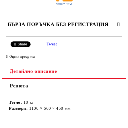
БЪРЗА ПОРЪЧКА БЕЗ РЕГИСТРАЦИЯ
САМО ПОПЪЛНЕТЕ 2 ПОЛЕТА
Tweet
Share
Оцени продукта
Детайлно описание
Ние ще се свържем с вас в рамките на работния ден.
Ревюта
Тегло:
18 кг
Размери:
1100 × 660 × 450 мм