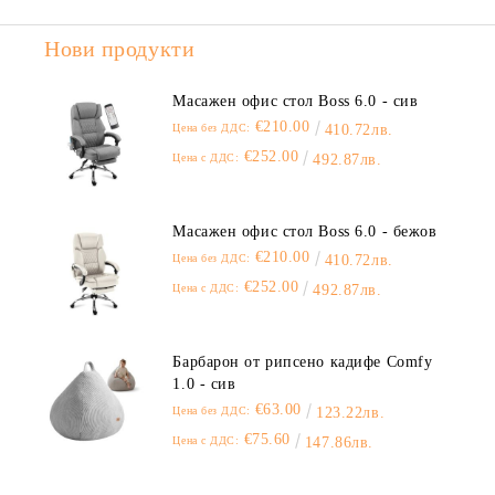
Нови продукти
Масажен офис стол Boss 6.0 - сив
€210.00
Цена без ДДС:
410.72лв.
€252.00
Цена с ДДС:
492.87лв.
Масажен офис стол Boss 6.0 - бежов
€210.00
Цена без ДДС:
410.72лв.
€252.00
Цена с ДДС:
492.87лв.
Барбарон от рипсено кадифе Comfy
1.0 - сив
€63.00
Цена без ДДС:
123.22лв.
€75.60
Цена с ДДС:
147.86лв.