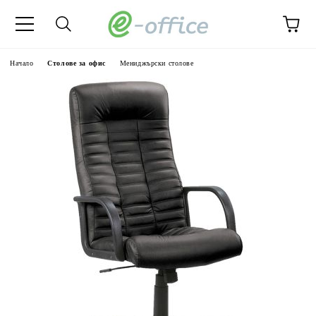
Начало
Столове за офис
Мениджърски столове