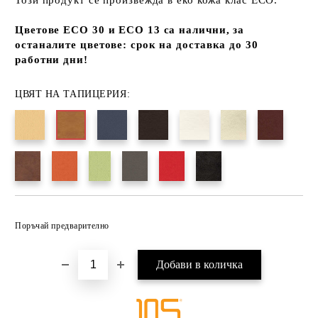
Този продукт се произвежда в еко кожа клас ECO.
Цветове ECO 30 и ECO 13 са налични, за
останалите цветове: срок на доставка до 30
работни дни!
ЦВЯТ НА ТАПИЦЕРИЯ:
Добави в желани
Поръчай предварително