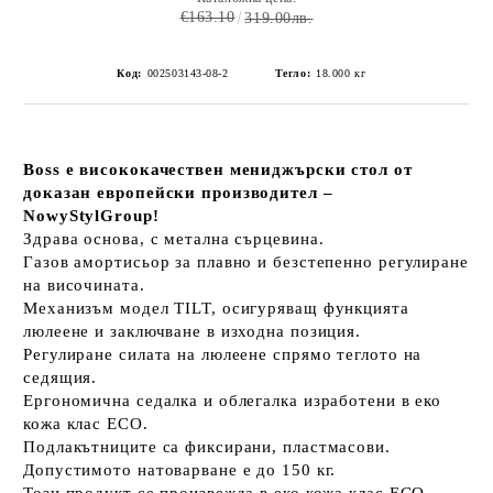
€163.10
319.00лв.
Код:
002503143-08-2
Тегло:
18.000
кг
Boss е висококачествен мениджърски стол от
доказан европейски производител –
NowyStylGroup!
Здрава основа, с метална сърцевина.
Газов амортисьор за плавно и безстепенно регулиране
на височината.
Механизъм модел TILT, осигуряващ функцията
люлеене и заключване в изходна позиция.
Регулиране силата на люлеене спрямо теглото на
седящия.
Ергономична седалка и облегалка изработени в еко
кожа клас ECO.
Подлакътниците са фиксирани, пластмасови.
Допустимото натоварване е до 150 кг.