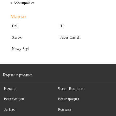
Абонирай се
Марки
Dell
HP
Xerox
Faber Castell
Nowy Styl
Бързи връзки:
Начало
Чести Въпроси
Рекламации
Регистрация
За Нас
Контакт