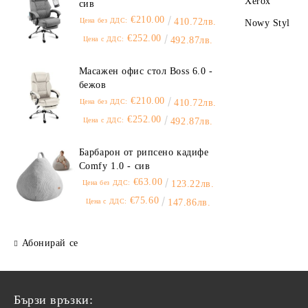
Xerox
сив
€210.00
Цена без ДДС:
410.72лв.
Nowy Styl
€252.00
Цена с ДДС:
492.87лв.
Масажен офис стол Boss 6.0 -
бежов
€210.00
Цена без ДДС:
410.72лв.
€252.00
Цена с ДДС:
492.87лв.
Барбарон от рипсено кадифе
Comfy 1.0 - сив
€63.00
Цена без ДДС:
123.22лв.
€75.60
Цена с ДДС:
147.86лв.
Абонирай се
Бързи връзки: