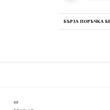
БЪРЗА ПОРЪЧКА Б
САМО ПОПЪЛНЕТЕ 2 ПОЛЕТА
Ние ще се свържем с вас в рамки
HP