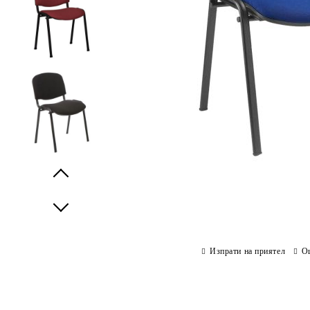
Prev
Next
Изпрати на приятел
О