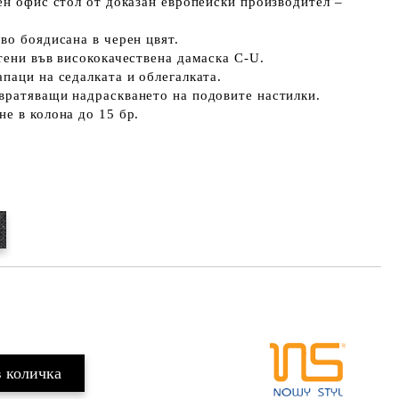
ен офис стол от доказан европейски производител –
во боядисана в черен цвят.
тени във висококачествена дамаска C-U.
паци на седалката и облегалката.
вратяващи надраскването на подовите настилки.
е в колона до 15 бр.
Добави в желани