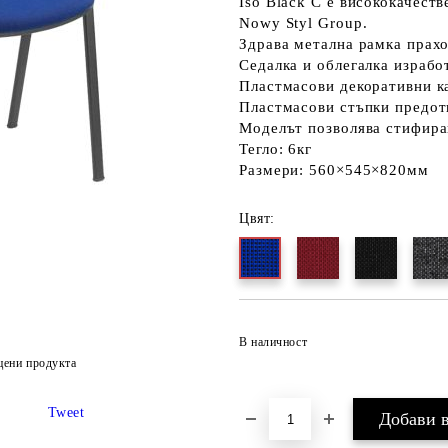
Iso Black C
е висококачеств
Nowy Styl Group.
Здрава метална рамка прахо
Седалка и облегалка израбо
Пластмасови декоративни ка
Пластмасови стъпки предот
Моделът позволява стифиран
Тегло:
6кг
Размери:
560×545×820мм
Цвят:
В наличност
цени продукта
Tweet