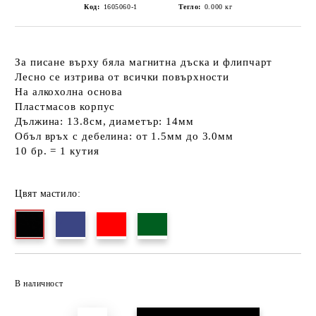
Код:
1605060-1
Тегло:
0.000
кг
За писане върху бяла магнитна дъска и флипчарт
Лесно се изтрива от всички повърхности
На aлкохолна основа
Пластмасов корпус
Дължина: 13.8см, диаметър: 14мм
Объл връх с дебелина: от 1.5мм до 3.0мм
10 бр. = 1 кутия
Цвят мастило:
Добави в желани
В наличност