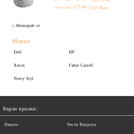
€75.60
Цена с ДДС:
147.86лв.
Абонирай се
Марки
Dell
HP
Xerox
Faber Castell
Nowy Styl
Бързи връзки:
Начало
Чести Въпроси