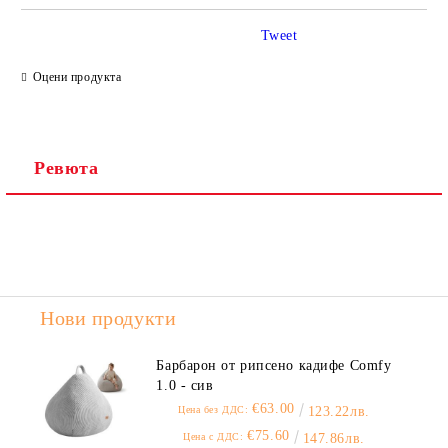
Tweet
Ние ще се свържем с вас в рамките на работния ден.
Оцени продукта
Ревюта
Нови продукти
Барбарон от рипсено кадифе Comfy
1.0 - сив
€63.00
Цена без ДДС:
123.22лв.
€75.60
Цена с ДДС:
147.86лв.