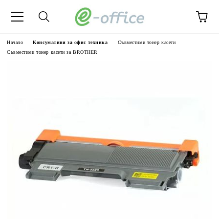
Начало
Консумативи за офис техника
Съвместими тонер касети
Съвместими тонер касети за BROTHER