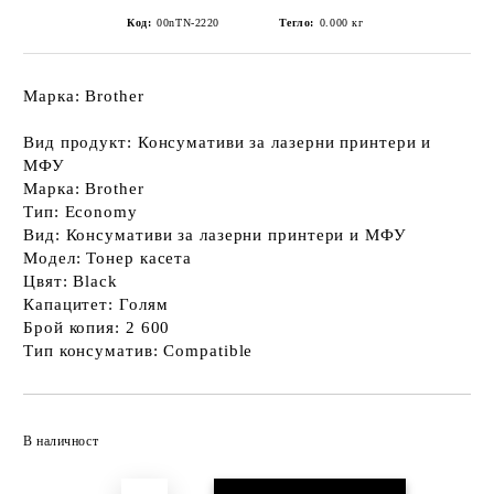
Код:
00nTN-2220
Тегло:
0.000
кг
Марка: Brother
Вид продукт: Консумативи за лазерни принтери и
МФУ
Марка: Brother
Тип: Economy
Вид: Консумативи за лазерни принтери и МФУ
Модел: Тонер касета
Цвят: Black
Капацитет: Голям
Брой копия: 2 600
Тип консуматив: Compatible
Добави в желани
В наличност