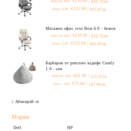
€210.00
Цена без ДДС:
410.72лв.
€252.00
Цена с ДДС:
492.87лв.
Масажен офис стол Boss 6.0 - бежов
€210.00
Цена без ДДС:
410.72лв.
€252.00
Цена с ДДС:
492.87лв.
Барбарон от рипсено кадифе Comfy
1.0 - сив
€63.00
Цена без ДДС:
123.22лв.
€75.60
Цена с ДДС:
147.86лв.
Абонирай се
Марки
Dell
HP