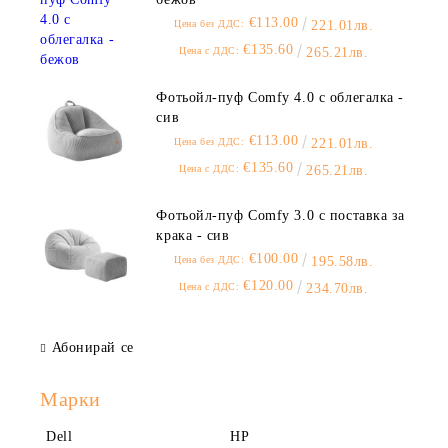
€113.00
Цена без ДДС:
221.01лв.
€135.60
Цена с ДДС:
265.21лв.
Фотьойл-пуф Comfy 4.0 с облегалка -
сив
€113.00
Цена без ДДС:
221.01лв.
€135.60
Цена с ДДС:
265.21лв.
Фотьойл-пуф Comfy 3.0 с поставка за
крака - сив
€100.00
Цена без ДДС:
195.58лв.
€120.00
Цена с ДДС:
234.70лв.
Абонирай се
Марки
Dell
HP