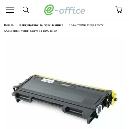
Начало
Консумативи за офис техника
Съвместими тонер касети
Съвместими тонер касети за BROTHER